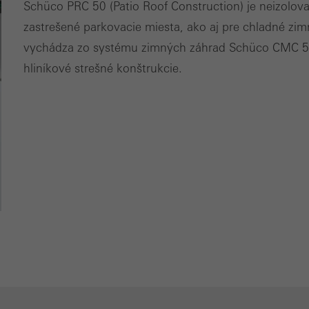
Schüco PRC 50 (Patio Roof Construction) je neizolova
zastrešené parkovacie miesta, ako aj pre chladné zi
Pre
vychádza zo systému zimných záhrad Schüco CMC 50
hliníkové strešné konštrukcie.