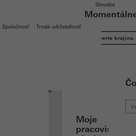
Slovakia
Momentálne 
Spoločnosť
Trvalá udržateľnosť
Vyberte krajinu
ation öffnen
Čo
Moje
pracovisko: