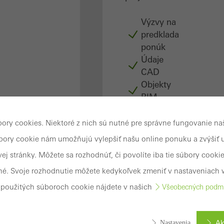
Výzvy na
predkladanie
ponúk
Údaje
CAD
Objekty
BIM
Pripojenia
stavebného
ory cookies. Niektoré z nich sú nutné pre správne fungovanie n
telesa
úbory cookie nám umožňujú vylepšiť našu online ponuku a zvýšiť 
Compedium
ej stránky. Môžete sa rozhodnúť, či povolíte iba tie súbory cookie
–
é. Svoje rozhodnutie môžete kedykoľvek zmeniť v nastaveniach 
Konštrukčný
atlas
o použitých súboroch cookie nájdete v našich
Všeobecných podmi
Prihlásenie
Ak
Nastavenia