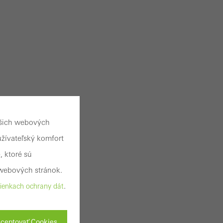
ašich webových
užívateľský komfort
, ktoré sú
webových stránok.
.
enkach ochrany dát
ceptovať Cookies