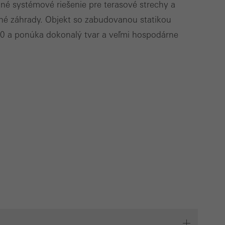
né systémové riešenie pre terasové strechy a
mné záhrady. Objekt so zabudovanou statikou
Uložiť
rušiť
 a ponúka dokonalý tvar a veľmi hospodárne