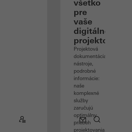
všetko
pre
vaše
digitálne
projektovanie
Projektová
dokumentácia,
nástroje,
podrobné
informácie:
naše
komplexné
služby
zaručujú
optimálny
priebeh
projektovania.