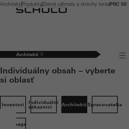
Architekti
Produkty
Zimné záhrady a strechy terás
PRC 50
Architekti
Navig
Individuálny obsah – vyberte
si oblasť
Individuálni
Investori
Architekti
Spracovatelia
zákazníci
Homepage