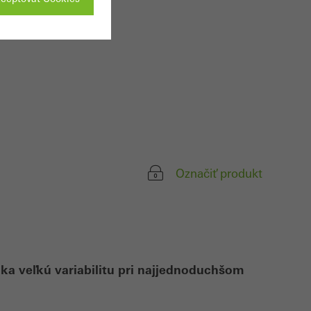
sú potrebné
týchto súborov
ktoré služby.
m je optimalizovať
Označiť produkt
nkami a k lepšiemu
ánok, počtu
a veľkú variabilitu pri najjednoduchšom
ielenej reklamy.