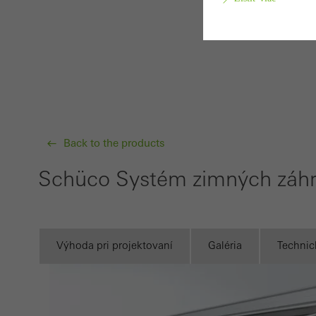
Povin
Aby b
techn
cooki
Back to the products
Štatis
Schüco Systém zimných záh
Tieto
Váš o
použí
návšt
Výhoda pri projektovaní
Galéria
Technic
Marke
Marke
Túto 