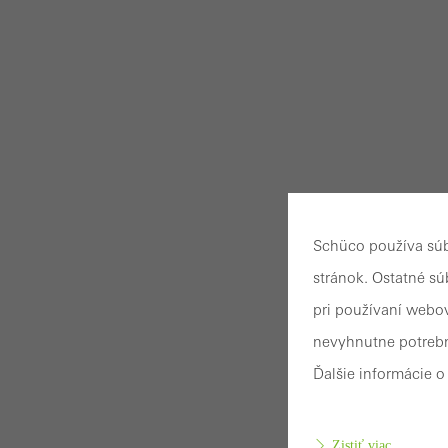
Schüco používa súb
stránok. Ostatné s
pri používaní webov
nevyhnutne potrebn
Ďalšie informácie 
Zistiť viac