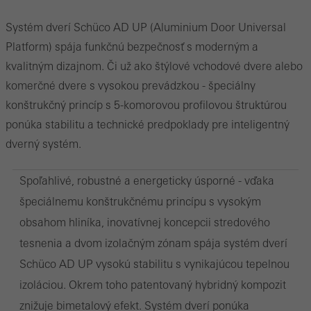
Systém dverí Schüco AD UP (Aluminium Door Universal
Platform) spája funkčnú bezpečnosť s moderným a
kvalitným dizajnom. Či už ako štýlové vchodové dvere alebo
komerčné dvere s vysokou prevádzkou - špeciálny
konštrukčný princíp s 5-komorovou profilovou štruktúrou
ponúka stabilitu a technické predpoklady pre inteligentný
dverný systém.
Spoľahlivé, robustné a energeticky úsporné - vďaka
špeciálnemu konštrukčnému princípu s vysokým
obsahom hliníka, inovatívnej koncepcii stredového
tesnenia a dvom izolačným zónam spája systém dverí
Schüco AD UP vysokú stabilitu s vynikajúcou tepelnou
izoláciou. Okrem toho patentovaný hybridný kompozit
znižuje bimetalový efekt. Systém dverí ponúka