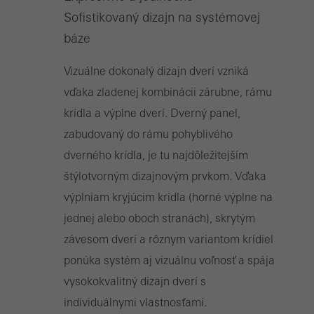
Sofistikovaný dizajn na systémovej
báze
Marketingové Cookies
Vizuálne dokonalý dizajn dverí vzniká
Marketingové Cookies sú používané tretími osobami z dôvodu
vďaka zladenej kombinácii zárubne, rámu
ponuky cielenej reklamy. Túto reklamu Vám ponúkajú v priebehu
krídla a výplne dverí. Dverný panel,
Vašej návštevy na stránkach.
zabudovaný do rámu pohyblivého
dverného krídla, je tu najdôležitejším
Uložiť
štýlotvorným dizajnovým prvkom. Vďaka
výplniam kryjúcim krídla (horné výplne na
jednej alebo oboch stranách), skrytým
závesom dverí a rôznym variantom krídiel
ponúka systém aj vizuálnu voľnosť a spája
vysokokvalitný dizajn dverí s
individuálnymi vlastnosťami.