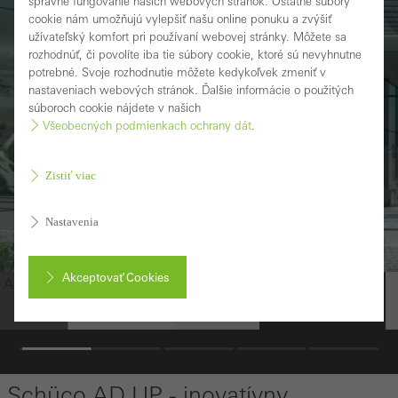
správne fungovanie našich webových stránok. Ostatné súbory
cookie nám umožňujú vylepšiť našu online ponuku a zvýšiť
užívateľský komfort pri používaní webovej stránky. Môžete sa
rozhodnúť, či povolíte iba tie súbory cookie, ktoré sú nevyhnutne
potrebné. Svoje rozhodnutie môžete kedykoľvek zmeniť v
nastaveniach webových stránok. Ďalšie informácie o použitých
súboroch cookie nájdete v našich
Všeobecných podmienkach ochrany dát
.
Zistiť viac
Nastavenia
Odolný
Akceptovať Cookies
Schüco AD UP 75
Prerušiť
Schüco AD UP - inovatívny