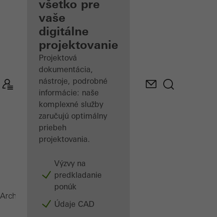
architekta
všetko pre
vaše
Spoznajte
digitálne
"Moje
Pracovisko"
projektovanie
Projektová
dokumentácia,
nástroje, podrobné
informácie: naše
komplexné služby
zaručujú optimálny
priebeh
projektovania.
Výzvy na
predkladanie
ponúk
AD UP
Architekti
Produkty
Dvere
Údaje CAD