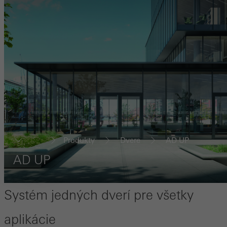
Produkty
Dvere
AD UP
...
AD UP
Systém jedných dverí pre všetky
aplikácie