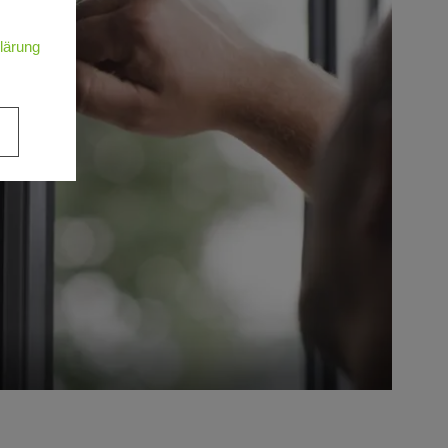
.
lärung