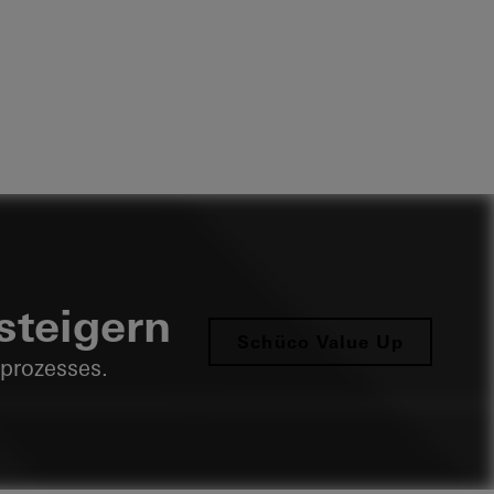
steigern
Schüco Value Up
sprozesses.