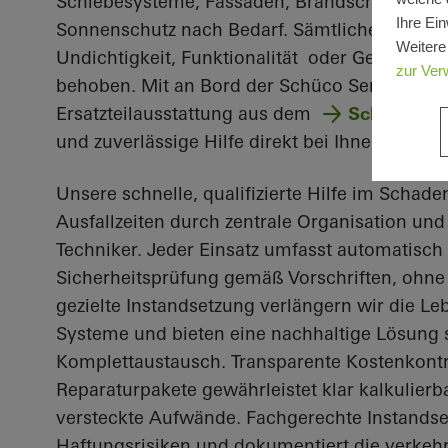
Schiebesysteme, Fassaden, Brandschutzsyste
Ihre Ein
Sonnenschutz nach Bedarf. Sämtliche Mängel u
Weitere
Undichtigkeit, Funktionalität oder Gefahr fü
zur Ver
behoben. Mit an Bord der Schüco Service Fahr
Ersatzteilausstattung aus dem
Schüco Ers
und zuverlässige Hilfe direkt bei Ihnen vor Ort
Unsere schnelle, qualifizierte Hilfe im Schaden
Ausfallzeiten durch zentrale Organisation un
Techniker. Jeder Einsatz umfasst automatisch
Sicherheitsprüfung gemäß Vorschriften, ohn
gezielte Instandsetzung verlängern wir die L
Systeme und bieten eine nachhaltige Lösung st
Komplettaustausch. Transparente Kostenkontr
Reparaturpakete gewährleistet klar kalkulier
versteckte Aufwände. Fachgerechte Instandset
Haftungsrisiken und dokumentiert die verkeh