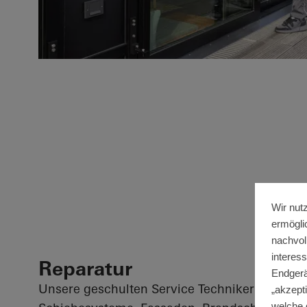
Wir nut
ermögli
nachvol
interes
Reparatur
Endgerä
Unsere geschulten Service Techniker repariere
„akzepti
welche 