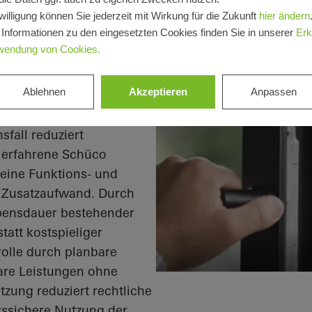
me und Ihren
willigung können Sie jederzeit mit Wirkung für die Zukunft
hier ändern
. a. hinsichtlich
 Informationen zu den eingesetzten Cookies finden Sie in unserer
Erk
r Leib und Leben werden
wendung von Cookies.
zeuge: eine breite
atzteilshop
. Für schnelle
Ablehnen
Akzeptieren
Anpassen
.
sfall reduziert
d erfahrene Schüco
 eine Funktions- und
e Zusatzaufwand. Durch
ebensdauer bestehender
att kostspieliger
olle durch planbare
bare Leistungen ohne
zung reduziert rechtliche
rssichere Nutzung der