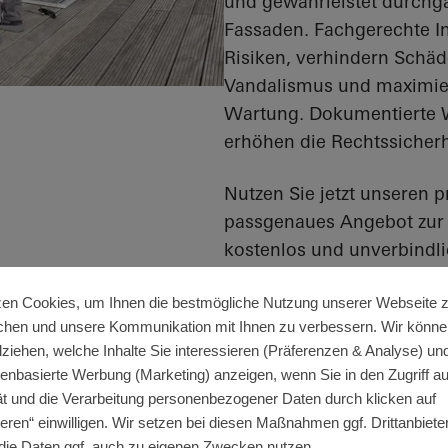
und gewährleistet durchgä
Fassaden. Fachgerechte I
Risiken, verhindern Schäd
Vandalismus und maximier
Wartung. Dokumentierte 
erhöhen die Rechtssicherh
Nutzen Sie jetzt unseren 
passgenaues Angebot zur 
kostenlos und unverbindli
zen Cookies, um Ihnen die bestmögliche Nutzung unserer Webseite 
chen und unsere Kommunikation mit Ihnen zu verbessern. Wir könne
lziehen, welche Inhalte Sie interessieren (Präferenzen & Analyse) un
senbasierte Werbung (Marketing) anzeigen, wenn Sie in den Zugriff auf
t und die Verarbeitung personenbezogener Daten durch klicken auf
n Ihre Fenster, Türen,
eren“ einwilligen. Wir setzen bei diesen Maßnahmen ggf. Drittanbieter
die Daten ggf. auch zu eigenen Zwecken nutzen.