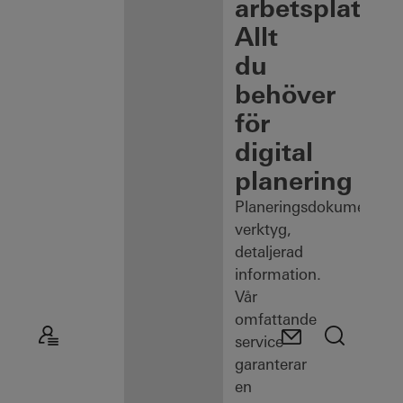
arbetsplats:
Allt
du
behöver
för
digital
planering
Planeringsdokument,
verktyg,
detaljerad
information.
Vår
omfattande
service
garanterar
en