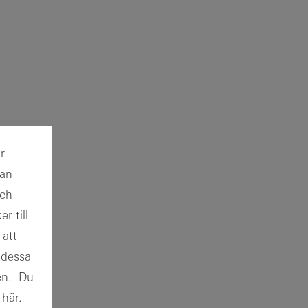
r
kan
och
r till
 att
 dessa
ten. Du
 här.