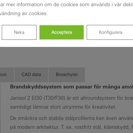
tar mer information om de cookies som används i vår dekl
ändning av cookies.
Fördelar för
dig som
Neka
Acceptera
Konfigurera
registrerad
arkitekt
Upptäck
Min
arbetsplats
tion
CAD data
Broschyrer
Brandskyddssystem som passar för många an
Janisol 2 EI30 (T30/F30) är ett allroundsystem för 
samtidigt lämnar stort utrymme för kreativitet.
De smäckra och stabila stålprofilerna kan även använd
på modern arkitektur. T. ex. rostfritt stål, klämskydd,