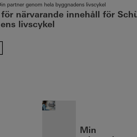
in partner genom hela byggnadens livscykel
 för närvarande innehåll för Sch
ns livscykel
n öffnen
Min