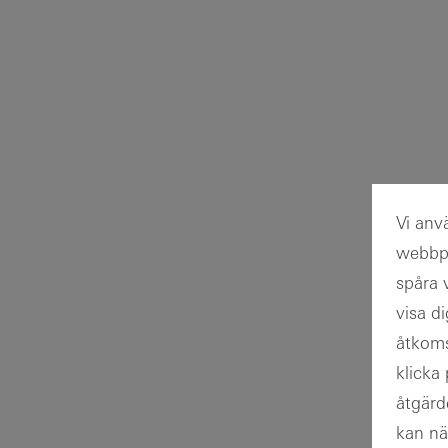
Vi anv
webbpl
spåra 
visa d
åtkoms
klicka
åtgärd
kan nä