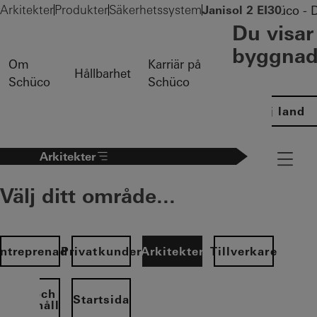
Arkitekter
Produkter
Säkerhetssystem
Janisol 2 EI30
Schüco - D
Du visar
byggnade
Om
Karriär på
Hållbarhet
Schüco
Schüco
Välj land
Arkitekter
Navigatio
Välj ditt område...
ntreprenad
Privatkunder
Arkitekter
Tillverkare
Drift och
Startsida
underhåll