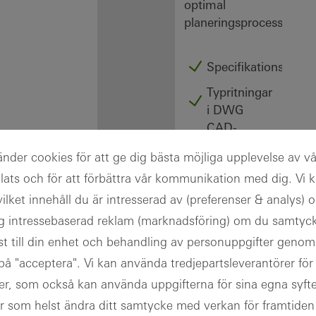
optimal
planeringsprocess.
Specifikationstexter
Typritningar
i DWG
CAD-
data
änder cookies för att ge dig bästa möjliga upplevelse av vå
BIM-
ats och för att förbättra vår kommunikation med dig. Vi 
objekt
vilket innehåll du är intresserad av (preferenser & analys) 
Logga
ig intressebaserad reklam (marknadsföring) om du samtycke
in
t till din enhet och behandling av personuppgifter genom
Registrering
 på "acceptera". Vi kan använda tredjepartsleverantörer för
er, som också kan använda uppgifterna för sina egna syf
r som helst ändra ditt samtycke med verkan för framtiden