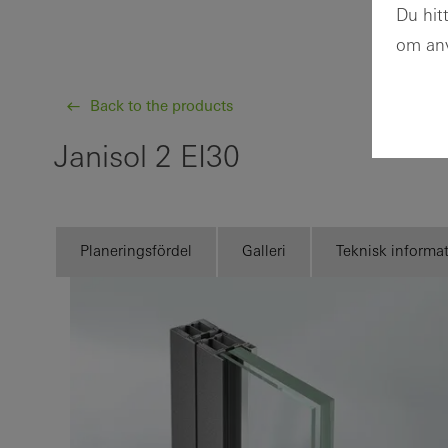
Du hit
om anv
Back to the products
Janisol 2 EI30
Planeringsfördel
Galleri
Teknisk informa