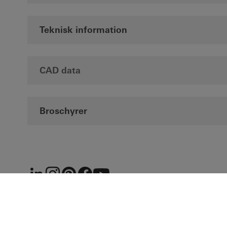
Teknisk information
CAD data
Broschyrer
LinkedIn
Instagram
Pinterest
Facebook
Youtube