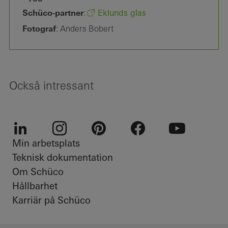
Eklunds glas
Schüco-partner
:
Fotograf
: Anders Bobert
Också intressant
Min arbetsplats
LinkedIn
Instagram
Pinterest
Facebook
Youtube
Teknisk dokumentation
Om Schüco
Hållbarhet
Karriär på Schüco