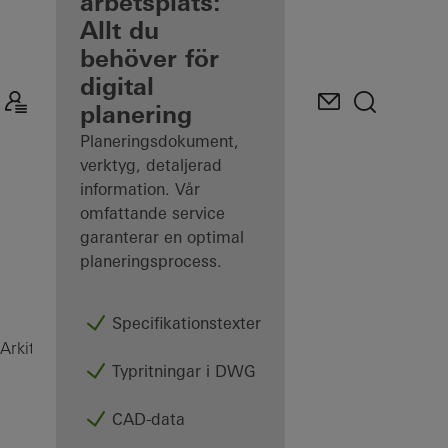
som registrerad
arbetsplats:
arkitekt
Allt du
behöver för
Upptäck
digital
Min
arbetsplats
planering
Planeringsdokument,
verktyg, detaljerad
information. Vår
omfattande service
garanterar en optimal
planeringsprocess.
Specifikationstexter
Inspiration
Arkitekter
Typritningar i DWG
CAD-data