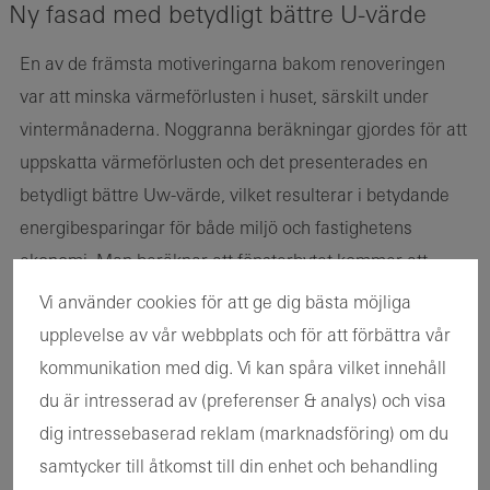
Ny fasad med betydligt bättre U-värde
En av de främsta motiveringarna bakom renoveringen
var att minska värmeförlusten i huset, särskilt under
vintermånaderna. Noggranna beräkningar gjordes för att
uppskatta värmeförlusten och det presenterades en
betydligt bättre Uw-värde, vilket resulterar i betydande
energibesparingar för både miljö och fastighetens
ekonomi. Man beräknar att fönsterbytet kommer att
spara ungefär två miljoner kronor per år i
Vi använder cookies för att ge dig bästa möjliga
energikostnader.
upplevelse av vår webbplats och för att förbättra vår
Eklunds glas
I samarbete med Schüco och
kommunikation med dig. Vi kan spåra vilket innehåll
utvecklades en projektspecifik lösning som uppfyllde
du är intresserad av (preferenser & analys) och visa
både tekniska krav och bevarade designen.
dig intressebaserad reklam (marknadsföring) om du
samtycker till åtkomst till din enhet och behandling
Markus Broman, Tobias Sundström och Fredrik Eriksson