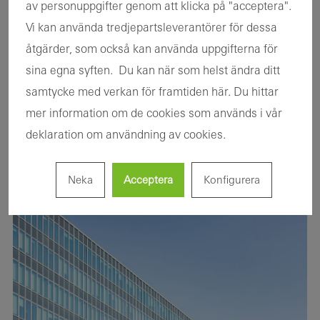
av personuppgifter genom att klicka på "acceptera".
från Eklunds glas arbetade tillsammans med Schücos
Vi kan använda tredjepartsleverantörer för dessa
projektbyrå för att hitta en teknisk lösning med lågt U-
åtgärder, som också kan använda uppgifterna för
värde som också bevarade Melkerhusets utseende.
sina egna syften. Du kan när som helst ändra ditt
Lösningen bygger på beprövade och befintliga system
samtycke med verkan för framtiden här. Du hittar
från Schüco, därför behövde inga omfattande tester
mer information om de cookies som används i vår
göras på systemet och genom en speciellt framtagen
deklaration om användning av cookies.
profil kunde utseendet av den gamla fasaden bibehållas.
Neka
Acceptera
Konfigurera