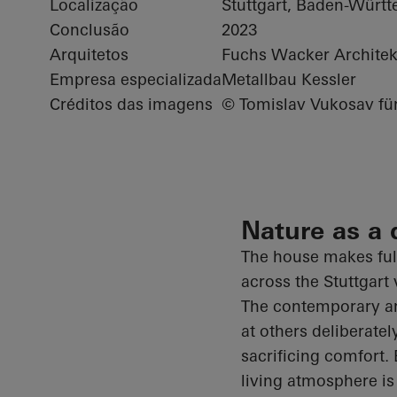
Localização
Stuttgart, Baden-Würt
Conclusão
2023
Arquitetos
Fuchs Wacker Architek
Empresa especializada
Metallbau Kessler
Créditos das imagens
© Tomislav Vukosav 
Nature as a 
The house makes full
across the Stuttgart 
The contemporary arc
at others deliberatel
sacrificing comfort. 
living atmosphere is 