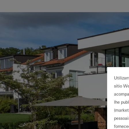
Utiliza
sítio W
acompan
lhe pub
(market
pessoai
fornece