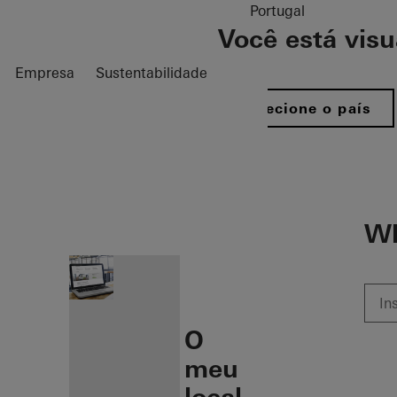
Portugal
Você está vis
Empresa
Sustentabilidade
Selecione o país
öffnen
Wh
O
meu