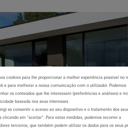
Vantagens
para si
enquanto
fabricante
registado
Descobrir
o meu
espaço
de
trabalho
mos cookies para lhe proporcionar a melhor experiência possível no 
eb e para melhorar a nossa comunicação com o utilizador. Podemos
har os conteúdos que lhe interessam (preferências e análises) e mo
licidade baseada nos seus interesses
ing) se consentir o acesso ao seu dispositivo e o tratamento dos se
s clicando em "aceitar". Para estas medidas, podemos recorrer a
dores terceiros, que também podem utilizar os dados para os seus p