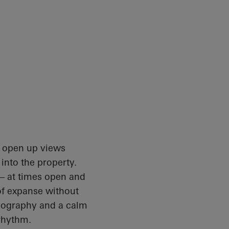
s open up views
 into the property.
 – at times open and
 of expanse without
topography and a calm
 rhythm.