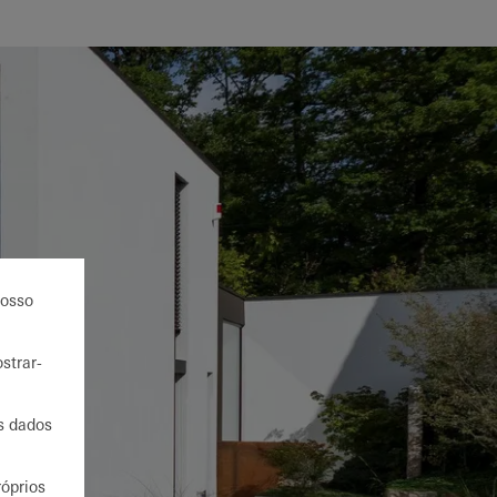
nosso
strar-
us dados
róprios