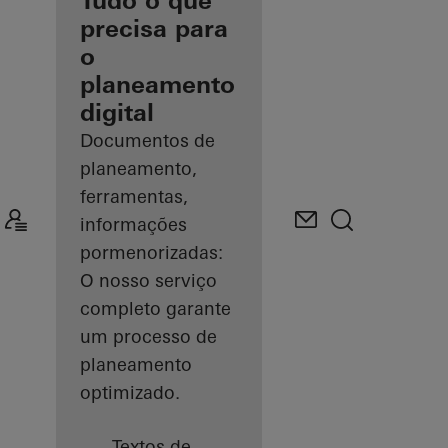
como arquiteto
Tudo o que
registado
precisa para
o
Descobrir
planeamento
o meu
espaço
digital
de
trabalho
Documentos de
planeamento,
ferramentas,
informações
pormenorizadas:
O nosso serviço
completo garante
um processo de
planeamento
optimizado.
Textos de