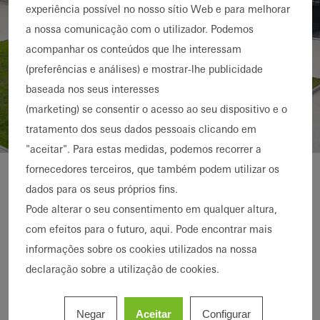
experiência possível no nosso sítio Web e para melhorar
a nossa comunicação com o utilizador. Podemos
acompanhar os conteúdos que lhe interessam
(preferências e análises) e mostrar-lhe publicidade
baseada nos seus interesses
(marketing) se consentir o acesso ao seu dispositivo e o
tratamento dos seus dados pessoais clicando em
"aceitar". Para estas medidas, podemos recorrer a
fornecedores terceiros, que também podem utilizar os
Scott Sports SA
Detalhes da referência
dados para os seus próprios fins.
Pode alterar o seu consentimento em qualquer altura,
com efeitos para o futuro, aqui. Pode encontrar mais
Áreas de
Portas
Janelas
informações sobre os cookies utilizados na nossa
produtos
Segurança
declaração sobre a utilização de cookies.
Sistemas
AWS 114
Janisol 2 EI30
Schüco
VISS Fire
Negar
Aceitar
Configurar