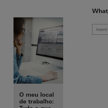
To the main content
What 
As suas
O meu local
vantagens
de trabalho: