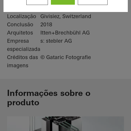
FireStop ADS 90 FR 30
Localização
Givisiez, Switzerland
Conclusão
2018
Arquitetos
Itten+Brechbühl AG
Empresa
s: stebler AG
especializada
Créditos das
© Gataric Fotografie
imagens
Informações sobre o
produto