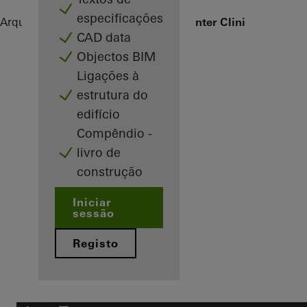
especificações
Arquitetos
Referências
Operational Center Clinic Munich
CAD data
Objectos BIM
Ligações à
estrutura do
edifício
Compêndio -
livro de
construção
Iniciar
sessão
Registo