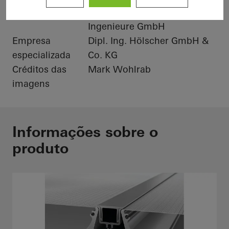
Arquitetos
LUDES Architekten -
Ingenieure GmbH
Empresa
Dipl. Ing. Hölscher GmbH &
especializada
Co. KG
Créditos das
Mark Wohlrab
imagens
Informações sobre o
produto