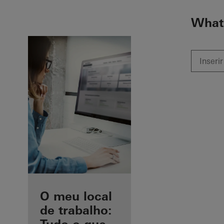
To the main content
What 
As suas
O meu local
vantagens
de trabalho: