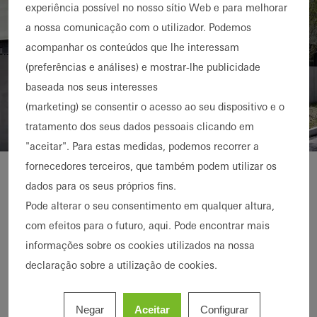
experiência possível no nosso sítio Web e para melhorar
a nossa comunicação com o utilizador. Podemos
acompanhar os conteúdos que lhe interessam
(preferências e análises) e mostrar-lhe publicidade
baseada nos seus interesses
(marketing) se consentir o acesso ao seu dispositivo e o
tratamento dos seus dados pessoais clicando em
"aceitar". Para estas medidas, podemos recorrer a
fornecedores terceiros, que também podem utilizar os
Operational Center 
Detalhes da referência
dados para os seus próprios fins.
Pode alterar o seu consentimento em qualquer altura,
com efeitos para o futuro, aqui. Pode encontrar mais
Áreas de
Fachadas
informações sobre os cookies utilizados na nossa
produtos
declaração sobre a utilização de cookies.
Sistemas Schüco
FACID 65
Localização
Munich, Bavaria
Negar
Aceitar
Configurar
Conclusão
2014