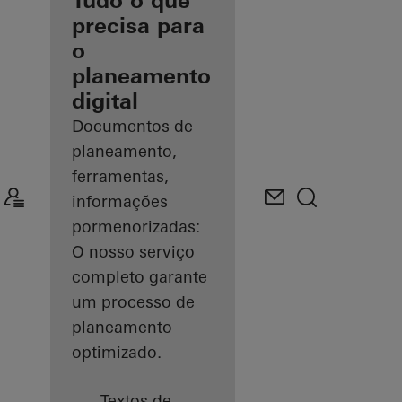
como arquiteto
Tudo o que
registado
precisa para
o
Descobrir
planeamento
o meu
espaço
digital
de
trabalho
Documentos de
planeamento,
ferramentas,
informações
pormenorizadas:
O nosso serviço
completo garante
um processo de
planeamento
optimizado.
Textos de