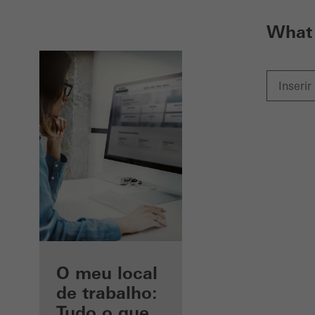
What 
As suas
O meu local
vantagens
de trabalho:
como arquiteto
Tudo o que