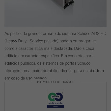
Cookies estatísticos / de análise
Estes cookies são utilizados com fins estatísticos, a fim de
analisar a utilização do site e otimizar a nossa oferta através da
avaliação das campanhas que realizamos, por exemplo. Esses
cookies são usados para melhorar a facilidade de uso do site e,
As portas de grande formato do sistema Schüco ADS HD
portanto, a experiência do usuário. Eles coletam informações
(Heavy Duty - Serviço pesado) podem empregar-se
sobre como o site é usado, o número de visitas, o tempo médio
como a característica mais destacada. Dão a cada
gasto no site e as páginas que são chamadas.
edifício um carácter específico. Em concreto, para
edifícios públicos, os sistemas de portas Schüco
oferecem uma maior durabilidade e largura de abertura
em caso de uso pesado.
Cookies de marketing / terceiros
PREMIOS Y CERTIFICADOS
Os cookies de marketing são usados por terceiros para exibir
anúncios personalizados e atraentes para usuários individuais.
Eles fazem isso “seguindo” usuários em sites. Isso também
envolve a incorporação de serviços de fornecedores terceirizados