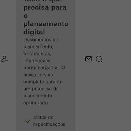
registado
precisa para
o
Descobrir
planeamento
o meu
espaço
digital
de
trabalho
Documentos de
planeamento,
ferramentas,
informações
pormenorizadas: O
nosso serviço
completo garante
um processo de
planeamento
optimizado.
Textos de
especificações