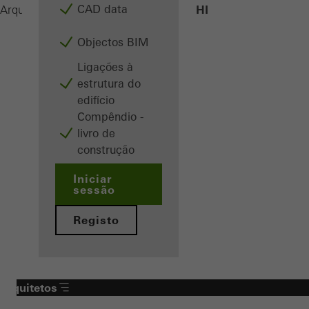
CAD data
ADS 75 HD.HI
Arquitetos
Produtos
Portas
Objectos BIM
Ligações à
estrutura do
edifício
Compêndio -
livro de
construção
Iniciar
sessão
Registo
Arquitetos