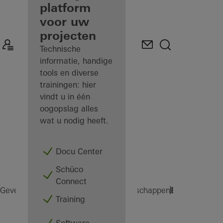
gevelfabrikant
platform
voor uw
Ontdek
projecten
Mijn
Werkplek
Technische
informatie, handige
tools en diverse
trainingen: hier
vindt u in één
oogopslag alles
wat u nodig heeft.
Docu Center
Schüco
Connect
Benelux Tech
Gevelfabrikanten
Machines en gereedschappen
Training