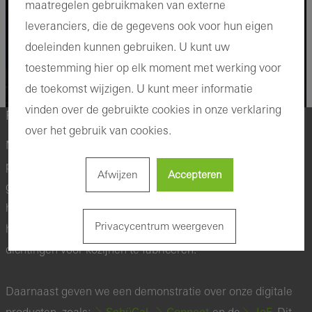
maatregelen gebruikmaken van externe
leveranciers, die de gegevens ook voor hun eigen
doeleinden kunnen gebruiken. U kunt uw
toestemming hier op elk moment met werking voor
de toekomst wijzigen. U kunt meer informatie
vinden over de gebruikte cookies in onze verklaring
Partnerbezoeken in oktober 2025
over het gebruik van cookies.
Met de demo wagen zijn we perfect uitgerust om onze
partners gedetailleerde inzichten in onze producten te
Afwijzen
Accepteren
geven en persoonlijk te adviseren. Onze partners krijgen
hiermee een unieke kans om de innovatieve processen van
Privacycentrum weergeven
het inkorten van onze sluitstangen en om maatwerk
dichtingen voor kozijnen te fabriceren.
Daarnaast geven we een demonstratie over onze digitale
SchüCal
Connect
IoF.
producten, zoals:
,
en de
Dit