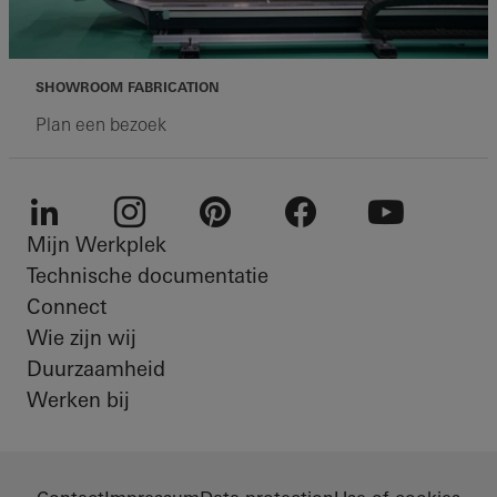
SHOWROOM FABRICATION
Plan een bezoek
Mijn Werkplek
LinkedIn
Instagram
Pinterest
Facebook
Youtube
Technische documentatie
Connect
Wie zijn wij
Duurzaamheid
Werken bij