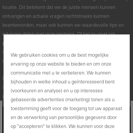
locatie. Dit betekent dat we de juiste mensen kunnen
ontvangen en actuele vragen rechtstreeks kunnen
beantwoorden, maar ook kunnen we waardevolle tips en
adviezen delen met onze partners. Of het nu gaat om
productiemedewerkers of medewerkers van de afdeling
calculatie of werkvoorbereiding; voor alle verschillende
We gebruiken cookies om u de best mogelijke
invalshoeken is er ruimte voor informatie en inspiratie.
ervaring op onze website te bieden en om onze
communicatie met u te verbeteren. We kunnen
LA 10
GP 100
In de demo wagen staat een
,
,
bijhouden in welke inhoud u geïnteresseerd bent
Fabrication Data Center plus
Internet of Façades
,
en
(voorkeuren en analyse) en u op interesses
nog veel meer.
gebaseerde advertenties (marketing) tonen als u
Cookie-instellingen beheren ...
toestemming geeft voor de toegang tot uw apparaat
en de verwerking van persoonlijke gegevens door
op "accepteren" te klikken. We kunnen voor deze