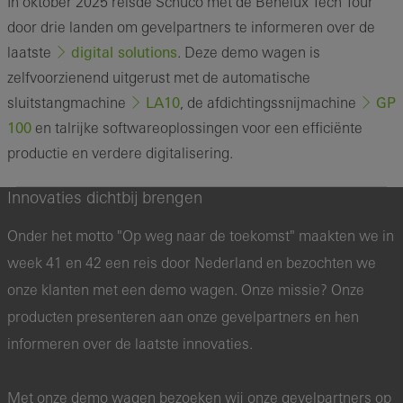
In oktober 2025 reisde Schüco met de Benelux Tech Tour
door drie landen om gevelpartners te informeren over de
digital solutions
laatste
. Deze demo wagen is
zelfvoorzienend uitgerust met de automatische
LA10
GP
sluitstangmachine
,
de afdichtingssnijmachine
100
en talrijke softwareoplossingen voor een efficiënte
productie en verdere digitalisering.
Innovaties dichtbij brengen
Onder het motto "Op weg naar de toekomst" maakten we in
week 41 en 42 een reis door Nederland en bezochten we
onze klanten met een demo wagen. Onze missie? Onze
producten presenteren aan onze gevelpartners en hen
informeren over de laatste innovaties.
Met onze demo wagen bezoeken wij onze gevelpartners op