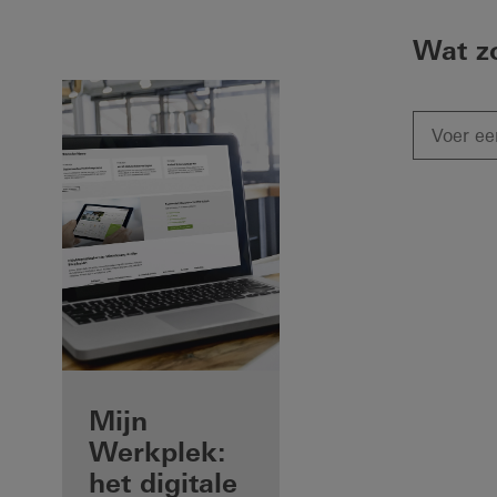
Wat z
Voordelen voor
Mijn
u als
Werkplek:
geregistreerd
het digitale