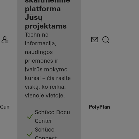
gamintojui
platforma
Jūsų
Atraskite
projektams
Mano
darbo
Techninė
vietą
informacija,
naudingos
priemonės ir
įvairūs mokymo
kursai – čia rasite
viską, ko reikia,
vienoje vietoje.
Gamintojams
Digital solutions
Schüco PolyPlan
Schüco Docu
Center
Schüco
Connect