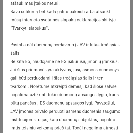
atšaukimas įtakos neturi.
Savo sutikimą bet kada galite pakeisti arba atšaukti
mūsų interneto svetainės slapukų deklaracijos skiltyje
The product catalogue has been designed as a
"Tvarkyti slapukus".
digital assistance system and in just a few
clicks it allows users to quickly find and
Pastaba dėl duomenų perdavimo į JAV ir kitas trečiąsias
configure products perfectly tailored to the
šalis
relevant building project, making an important
Be kita ko, naudojame ne ES įsikūrusių įmonių įrankius.
contribution to increasing productivity in the
Jei šios priemonės yra aktyvios, jūsų asmens duomenys
inspiration and design phase.
gali būti perduodami į šias trečiąsias šalis ir ten
The powerful online software not only offers
tvarkomi. Norėtume atkreipti dėmesį, kad šiose šalyse
you comprehensive technical assistance in the
negalima užtikrinti tokio duomenų apsaugos lygio, kuris
design of a wide range of element types and
būtų panašus į ES duomenų apsaugos lygį. Pavyzdžiui,
accessories, but also supports you in the
JAV įmonės privalo perduoti asmens duomenis saugumo
tendering and bidding process.
institucijoms, o jūs, kaip duomenų subjektas, negalite
imtis teisinių veiksmų prieš tai. Todėl negalima atmesti