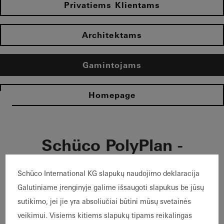
Privatiems Klientams
Architektams
Gamintojams
Homepage
Schüco PolyPlan -
Planning and tender
Schüco International KG slapukų naudojimo deklaracija
software for Schüco
Galutiniame įrenginyje galime išsaugoti slapukus be jūsų
PVC-U systems
sutikimo, jei jie yra absoliučiai būtini mūsų svetainės
veikimui. Visiems kitiems slapukų tipams reikalingas