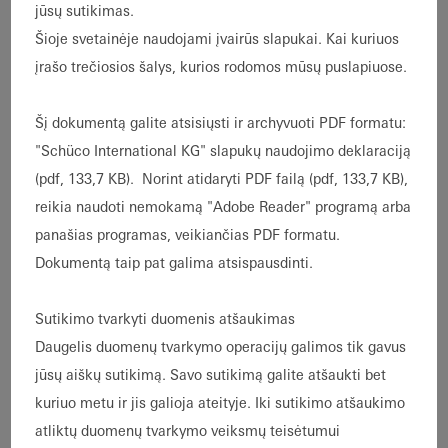
jūsų sutikimas.
With the Schüco PolyPlan software tool,
Šioje svetainėje naudojami įvairūs slapukai. Kai kuriuos
architects and planners can quickly and
įrašo trečiosios šalys, kurios rodomos mūsų puslapiuose.
conveniently find suitable product
solutions and all relevant information on
Šį dokumentą galite atsisiųsti ir archyvuoti PDF formatu:
windows, doors, and sliding systems -
"Schüco International KG" slapukų naudojimo deklaraciją
centrally located on one platform.
(pdf, 133,7 KB).
Norint atidaryti PDF failą (pdf, 133,7 KB),
reikia naudoti nemokamą "Adobe Reader" programą arba
panašias programas, veikiančias PDF formatu.
Dokumentą taip pat galima atsispausdinti.
Sutikimo tvarkyti duomenis atšaukimas
Daugelis duomenų tvarkymo operacijų galimos tik gavus
jūsų aiškų sutikimą. Savo sutikimą galite atšaukti bet
kuriuo metu ir jis galioja ateityje. Iki sutikimo atšaukimo
atliktų duomenų tvarkymo veiksmų teisėtumui