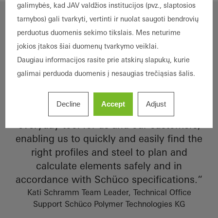
galimybės, kad JAV valdžios institucijos (pvz., slaptosios
tarnybos) gali tvarkyti, vertinti ir nuolat saugoti bendrovių
perduotus duomenis sekimo tikslais. Mes neturime
jokios įtakos šiai duomenų tvarkymo veiklai.
Daugiau informacijos rasite prie atskirų slapukų, kurie
galimai perduoda duomenis į nesaugias trečiąsias šalis.
Decline
Accept
Adjust
"Schüco PolyPlan is an indispensable
everyday tool for us and our customers,
enabling us to quickly and easily find the
right profiles and steel to plan and
calculate elements safely and in
accordance with Schüco specifications.“
Kati Schramm Team Leader, Technical Office
Support Schüco Polymer Technologies KG