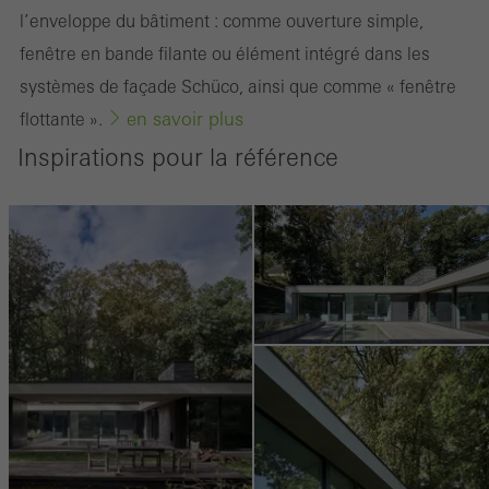
l’enveloppe du bâtiment : comme ouverture simple,
Statistiques / Cookies d´analyse
Ces cookies sont utilisés à des fins statistiques pour analyser l
fenêtre en bande filante ou élément intégré dans les
´utilisation du site web et pour optimiser l´offre, par exemple en
systèmes de façade Schüco, ainsi que comme « fenêtre
évaluant les campagnes qui ont été menées. Ces cookies sont
en savoir plus
flottante ».
utilisés pour améliorer la fonctionnalité du site web et donc l
Inspirations pour la référence
´expérience de l´utilisateur. Ils recueillent des informations sur l
´utilisation du site web, le nombre de visites, le temps moyen
passé sur le site, les pages consultées.
Marketing / Cookies de tiers
Les cookies marketing sont utilisés par des tiers pour afficher des
publicités personnalisées et attrayantes pour les utilisateurs
individuels. Pour ce faire, ils suivent les visiteurs sur les sites web.
Cela implique également l´utilisation de services de tiers qui sont
responsables de la fourniture de leurs propres services.