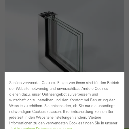
Schüco verwendet Cookies. Einige von ihnen sind für den Betrieb
der Website notwendig und unverzichtbar. Andere Cookies
dienen dazu, unser Onlineangebot zu verbessern und
wirtschaftlich zu betreiben und den Komfort bei Benutzung der
Website zu erhöhen. Sie entscheiden, ob Sie nur die unbedingt
notwendigen Cookies zulassen. Ihre Entscheidung können Sie
jederzeit in den Websiteneinstellungen ändern. Weitere
Fenêtre à vantail intégré à haute isolation
Informationen zu den verwendeten Cookies finden Sie in unserer
thermique avec ouvrant invisible pour un design
Allgemeinen Datenschutzerklärung
.