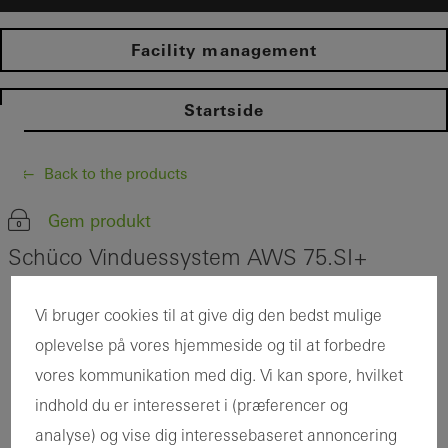
Facility management
Startside​
Back to the products
Gem produkt
Schüco Vinduessystem AWS 75.SI+
Vi bruger cookies til at give dig den bedst mulige
oplevelse på vores hjemmeside og til at forbedre
vores kommunikation med dig. Vi kan spore, hvilket
indhold du er interesseret i (præferencer og
analyse) og vise dig interessebaseret annoncering