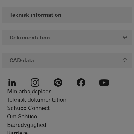
Teknisk information
Dokumentation
CAD-data
Min arbejdsplads
LinkedIn
Instagram
Pinterest
Facebook
Youtube
Teknisk dokumentation
Schüco Connect
Om Schüco
Bæredygtighed
Karriere