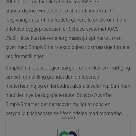
2005 blevet en fast del af Schücos AWS 75
standardserie. For at leve op til fremtidens krav til
lovgivningen samt markedets generelle ønske om mere
effektive byggeprocesser, er Schüco-systemet AWS
75.SI+ ikke kun blevet energimæssigt optimeret, men
giver med SimplySmart-teknologien tidsmæssige fordele
ved fremstillingen.
SimplySmart-teknologien sørger for en ekstrem hurtig og
simpel fremstilling grundet den omløbende
midtertætning og en forbedret glasfalsisolering. Sammen
med den nye beslagsgeneration Schüco AvanTec
SimplySmart er det derudover muligt at opnå en
betydelig tidsbesparelse i forbindelse med montering.
AWARD