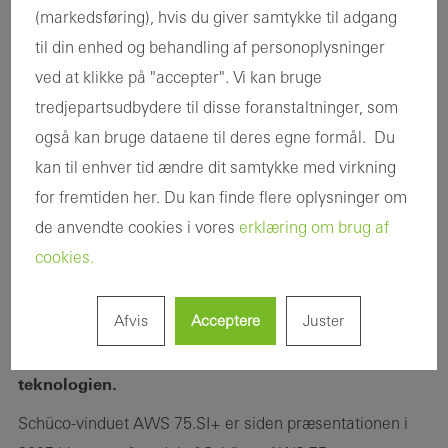
(markedsføring), hvis du giver samtykke til adgang
til din enhed og behandling af personoplysninger
ved at klikke på "accepter". Vi kan bruge
tredjepartsudbydere til disse foranstaltninger, som
også kan bruge dataene til deres egne formål. Du
kan til enhver tid ændre dit samtykke med virkning
for fremtiden her. Du kan finde flere oplysninger om
de anvendte cookies i vores
erklæring om brug af
cookies.
Fensterschnitt
Schücos velkendte standardserie, men i en
Afvis
Acceptere
Juster
superisoleret (SI) variant. Fremstillingsprocessen er
desuden optimeret ved hjælp af SimplySmart-
teknologien.
Schüco-vinduet AWS 75.SI+ er siden præsentationen i