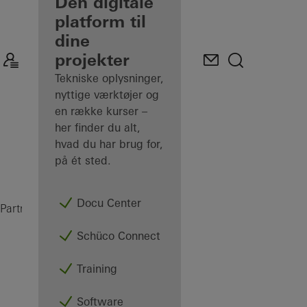
partner
Den digitale
platform til
Oplev min
dine
Arbejdsplads
projekter
Tekniske oplysninger,
nyttige værktøjer og
en række kurser –
her finder du alt,
hvad du har brug for,
på ét sted.
Docu Center
AWS 75.SI+
Partner
Produkter
Vinduer
Schüco Connect
Training
Software