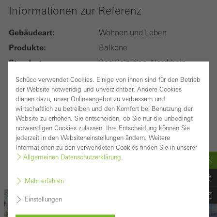
Informationen zur Referenz
Gebäudeart:
Wohnen und Leben
Produkte:
Balkone
Standort:
Bad Salzuflen, Nordrhein-
Westfalen
Schüco verwendet Cookies. Einige von ihnen sind für den Betrieb
der Website notwendig und unverzichtbar. Andere Cookies
Fertigstellung:
2003
dienen dazu, unser Onlineangebot zu verbessern und
Architekten:
-
wirtschaftlich zu betreiben und den Komfort bei Benutzung der
Website zu erhöhen. Sie entscheiden, ob Sie nur die unbedingt
Fachbetrieb:
Metallbautechnik Steffen
notwendigen Cookies zulassen. Ihre Entscheidung können Sie
GmbH
jederzeit in den Websiteneinstellungen ändern. Weitere
Informationen zu den verwendeten Cookies finden Sie in unserer
Bildnachweis:
© Schüco International KG
Allgemeinen Datenschutzerklärung
.
Inspirationen zur Referenz
Mehr erfahren
Einstellungen