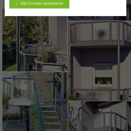
Alle Cookies akzeptieren
Abbrechen
Benötigte Cookies (essenziell, funktional, unverzichtbar), nicht
abschaltbar
Technisch notwendige Cookies sind erforderlich, damit Schüco
Webseiten einwandfrei funktionieren und können nicht deaktiviert
werden. Ohne diese Cookies können bestimmte Teile der
Webseiten oder gewünschte Dienste nicht zur Verfügung gestellt
werden.
Statistik / Analyse Cookies
Diese Cookies werden zu statistischen Zwecken gesetzt, um die
Nutzung der Webseite zu analysieren und das Angebot,