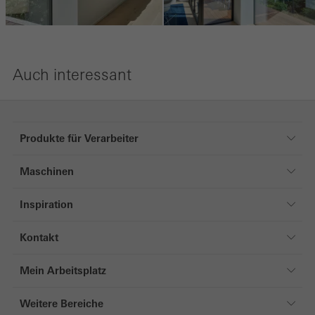
Speichern
Auch interessant
Produkte für Verarbeiter
Produkte für Verarbeiter
Maschinen
Produkte
Maschinen
Fenster
Inspiration
Türen
Referenzen
Kontakt
Schiebesysteme
Magazin
Kontakt
Fassaden
Mein Arbeitsplatz
Sonnenschutz
Mein Arbeitsplatz
Weitere Bereiche
Sicherheitssysteme
Login