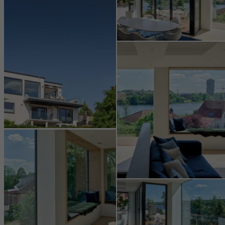
beispielsweise durch Auswertung von durchgeführten
Kampagnen, zu optimieren. Diese Cookies werden dazu
verwendet, die Nutzerfreundlichkeit der Webseite und damit das
Nutzererlebnis zu verbessern. Sie sammeln Informationen über
die Nutzungsweise der Webseite, Anzahl der Besuche,
durchschnittliche Verweilzeit, aufgerufene Seiten.
Marketing / Drittanbieter Cookies
Marketing Cookies werden von Drittanbietern verwendet, um
personalisierte und ansprechende Werbung für den einzelnen
Nutzer anzuzeigen. Sie tun dies, indem sie Besucher über
Webseiten hinweg verfolgen. Dabei werden auch Dienste von
Drittanbietern eingebunden, die ihren Service eigenverantwortlich
erbringen.