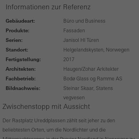
Informationen zur Referenz
Gebäudeart:
Büro und Business
Produkte:
Fassaden
Serien:
Janisol HI Türen
Standort:
Helgelandskysten, Norwegen
Fertigstellung:
2017
Architekten:
Haugen/Zohar Arkitekter
Fachbetrieb:
Bodø Glass og Ramme AS
Bildnachweis:
Steinar Skaar, Statens
vegvesen
Zwischenstopp mit Aussicht
Der Rastplatz Ureddplassen zählt seit jeher zu den
beliebtesten Orten, um die Nordlichter und die
Mitternachtssonne in der Provinz Nordland in Norwegen zu