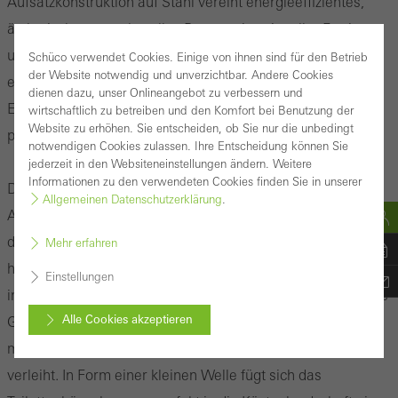
Aufsatzkonstruktion auf Stahl vereint energieeffizientes,
ästhetisch anspruchsvolles Bauen mit rationeller Fertigung
und Montage. Die geschwungene Form des Daches
Schüco verwendet Cookies. Einige von ihnen sind für den Betrieb
der Website notwendig und unverzichtbar. Andere Cookies
erinnert an die natürlichen Felsen, die durch den
dienen dazu, unser Onlineangebot zu verbessern und
Eiszeitgletscher geformt wurden und die Umgebung
wirtschaftlich zu betreiben und den Komfort bei Benutzung der
Website zu erhöhen. Sie entscheiden, ob Sie nur die unbedingt
prägen.
notwendigen Cookies zulassen. Ihre Entscheidung können Sie
jederzeit in den Websiteneinstellungen ändern. Weitere
Informationen zu den verwendeten Cookies finden Sie in unserer
Die Neugestaltung des Rastplatzes durch das
Allgemeinen Datenschutzerklärung
.
Architekturbüro Haugen/Zohar setzte den Schwerpunkt
darauf, die funktionale Bedeutung der öffentlichen Toilette
Mehr erfahren
harmonisch in die raue, natürliche Umgebung zu
Einstellungen
integrieren. Dabei kamen Materialien wie Beton, mattiertes
Alle Cookies akzeptieren
Glas und regionaler Fauske-Marmor zum Einsatz, dessen
markante Maserung dem Design eine besondere Note
Abbrechen
verleiht. In Form einer kleinen Welle fügt sich das