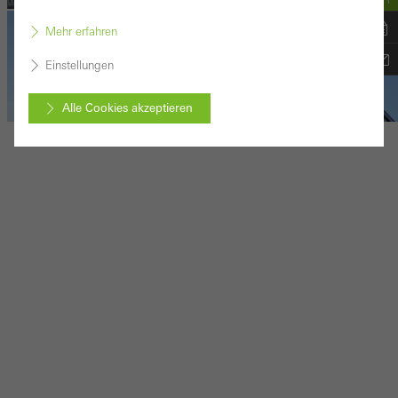
Mehr erfahren
Einstellungen
Alle Cookies akzeptieren
Standort der Referenz
Abbrechen
Benötigte Cookies (essenziell, funktional, unverzichtbar), nicht
abschaltbar
Technisch notwendige Cookies sind erforderlich, damit Schüco
Webseiten einwandfrei funktionieren und können nicht deaktiviert
werden. Ohne diese Cookies können bestimmte Teile der
Webseiten oder gewünschte Dienste nicht zur Verfügung gestellt
werden.