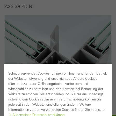
ASS 39 PD.NI
Schüco verwendet Cookies. Einige von ihnen sind für den Betrieb
der Website notwendig und unverzichtbar. Andere Cookies
dienen dazu, unser Onlineangebot zu verbessern und
wirtschaftlich zu betreiben und den Komfort bei Benutzung der
Website zu erhöhen. Sie entscheiden, ob Sie nur die unbedingt
notwendigen Cookies zulassen. Ihre Entscheidung können Sie
jederzeit in den Websiteneinstellungen ändern. Weitere
Informationen zu den verwendeten Cookies finden Sie in unserer
Allgemeinen Datenschutzerklärung
.