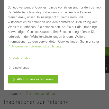
dynamischer Sonnenschutz und
Schüco verwendet Cookies. Einige von ihnen sind für den Betrieb
Gestaltungselement
der Website notwendig und unverzichtbar. Andere Cookies
dienen dazu, unser Onlineangebot zu verbessern und
Das Schüco Sonnenschutzsystem ALB
wirtschaftlich zu betreiben und den Komfort bei Benutzung der
Website zu erhöhen. Sie entscheiden, ob Sie nur die unbedingt
(Aluminium Louvre Blades) mit linear angetriebenen
notwendigen Cookies zulassen. Ihre Entscheidung können Sie
Großlamellen bietet optimale Lösungen, um
jederzeit in den Websiteneinstellungen ändern. Weitere
Informationen zu den verwendeten Cookies finden Sie in unserer
dynamischen Sonnenschutz mit attraktiver
Allgemeinen Datenschutzerklärung
.
Fassadengestaltung zu kombinieren.
Das variantenreiche Lamellensortiment mit Hohl-,
Mehr erfahren
Rechteck- und Parallelogrammlamellen sowie einer
Einstellungen
Tech-Optik-Ausführung gewährleistet Architekten und
Planern maximale architektonische Gestaltungsfreiheit
Alle Cookies akzeptieren
und erfüllt höchste Ansprüche an Komfort und
Abbrechen
mehr erfahren
Lichteinfall.
Inspirationen zur Referenz