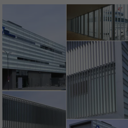
Benötigte Cookies (essenziell, funktional, unverzichtbar), nicht
abschaltbar
Technisch notwendige Cookies sind erforderlich, damit Schüco
Webseiten einwandfrei funktionieren und können nicht deaktiviert
werden. Ohne diese Cookies können bestimmte Teile der
Webseiten oder gewünschte Dienste nicht zur Verfügung gestellt
werden.
Statistik / Analyse Cookies
Diese Cookies werden zu statistischen Zwecken gesetzt, um die
Nutzung der Webseite zu analysieren und das Angebot,
beispielsweise durch Auswertung von durchgeführten
Kampagnen, zu optimieren. Diese Cookies werden dazu
verwendet, die Nutzerfreundlichkeit der Webseite und damit das
Nutzererlebnis zu verbessern. Sie sammeln Informationen über
die Nutzungsweise der Webseite, Anzahl der Besuche,