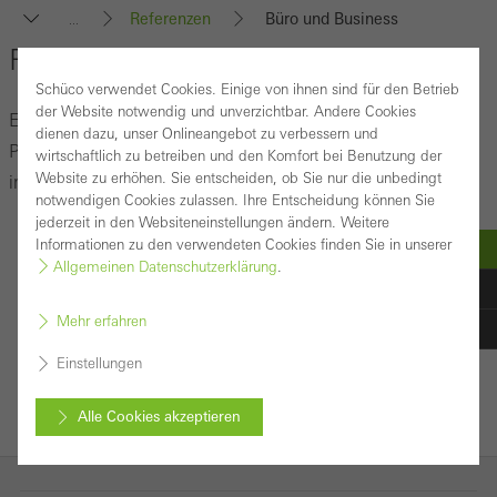
Referenzen
Büro und Business
...
Referenzen - Büro und Business
Schüco verwendet Cookies. Einige von ihnen sind für den Betrieb
der Website notwendig und unverzichtbar. Andere Cookies
Entdecken Sie unterschiedlichste Gebäude, in denen
dienen dazu, unser Onlineangebot zu verbessern und
Produkte von Schüco verbaut sind und lassen Sie sich
wirtschaftlich zu betreiben und den Komfort bei Benutzung der
Website zu erhöhen. Sie entscheiden, ob Sie nur die unbedingt
inspirieren.
notwendigen Cookies zulassen. Ihre Entscheidung können Sie
jederzeit in den Websiteneinstellungen ändern. Weitere
Informationen zu den verwendeten Cookies finden Sie in unserer
Allgemeinen Datenschutzerklärung
.
Referenzen finden
Mehr erfahren
Einstellungen
Alle Cookies akzeptieren
Abbrechen