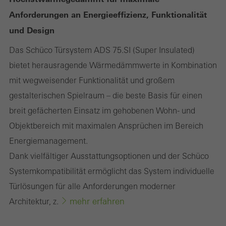
Anforderungen an Energieeffizienz, Funktionalität
Statistik / Analyse Cookies
Diese Cookies werden zu statistischen Zwecken gesetzt, um die
und Design
Nutzung der Webseite zu analysieren und das Angebot,
Das Schüco Türsystem ADS 75.SI (Super Insulated)
beispielsweise durch Auswertung von durchgeführten
bietet herausragende Wärmedämmwerte in Kombination
Kampagnen, zu optimieren. Diese Cookies werden dazu
mit wegweisender Funktionalität und großem
verwendet, die Nutzerfreundlichkeit der Webseite und damit das
gestalterischen Spielraum – die beste Basis für einen
Nutzererlebnis zu verbessern. Sie sammeln Informationen über
breit gefächerten Einsatz im gehobenen Wohn- und
die Nutzungsweise der Webseite, Anzahl der Besuche,
Objektbereich mit maximalen Ansprüchen im Bereich
durchschnittliche Verweilzeit, aufgerufene Seiten.
Energiemanagement.
Dank vielfältiger Ausstattungsoptionen und der Schüco
Systemkompatibilität ermöglicht das System individuelle
Marketing / Drittanbieter Cookies
Marketing Cookies werden von Drittanbietern verwendet, um
Türlösungen für alle Anforderungen moderner
personalisierte und ansprechende Werbung für den einzelnen
mehr erfahren
Architektur, z.
Nutzer anzuzeigen. Sie tun dies, indem sie Besucher über