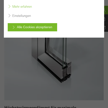
Mehr erfahren
Einstellungen
Alle Cookies akzeptieren
Abbrechen
Benötigte Cookies (essenziell, funktional, unverzichtbar), nicht
abschaltbar
Technisch notwendige Cookies sind erforderlich, damit Schüco
Webseiten einwandfrei funktionieren und können nicht deaktiviert
werden. Ohne diese Cookies können bestimmte Teile der
Webseiten oder gewünschte Dienste nicht zur Verfügung gestellt
werden.
Höchstwärmegedämmt für maximale