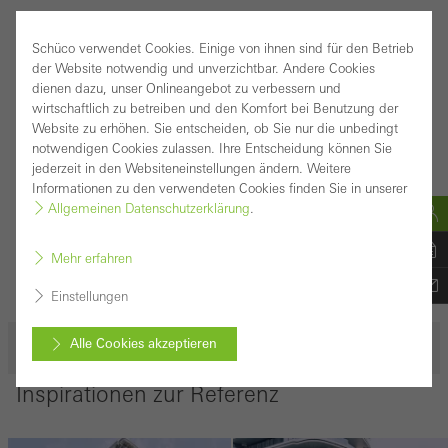
Informationen zur Referenz
Schüco verwendet Cookies. Einige von ihnen sind für den Betrieb
Gebäudeart:
Wohnen und Leben
der Website notwendig und unverzichtbar. Andere Cookies
dienen dazu, unser Onlineangebot zu verbessern und
Produkte:
Fassaden
wirtschaftlich zu betreiben und den Komfort bei Benutzung der
Standort:
Taipei, Taiwan
Website zu erhöhen. Sie entscheiden, ob Sie nur die unbedingt
notwendigen Cookies zulassen. Ihre Entscheidung können Sie
Fertigstellung:
2020
jederzeit in den Websiteneinstellungen ändern. Weitere
Informationen zu den verwendeten Cookies finden Sie in unserer
Architekten:
Vincent Callebaut
Allgemeinen Datenschutzerklärung
.
Fachbetrieb:
BES Engineering Corporation
Bildnachweis:
© Arcaid Images / Gu Shi Yin /
Mehr erfahren
Alamy Stock Photo
Einstellungen
Alle Cookies akzeptieren
Projektbeschreibung
Inspirationen zur Referenz
Abbrechen