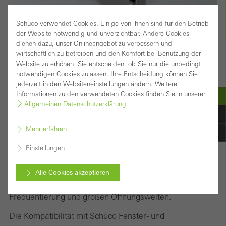
Schüco verwendet Cookies. Einige von ihnen sind für den Betrieb
der Website notwendig und unverzichtbar. Andere Cookies
dienen dazu, unser Onlineangebot zu verbessern und
wirtschaftlich zu betreiben und den Komfort bei Benutzung der
Website zu erhöhen. Sie entscheiden, ob Sie nur die unbedingt
Hochstabiles Türsystem – optimiert für
notwendigen Cookies zulassen. Ihre Entscheidung können Sie
jederzeit in den Websiteneinstellungen ändern. Weitere
Dauerbelastung im Objektbereich
Informationen zu den verwendeten Cookies finden Sie in unserer
Allgemeinen Datenschutzerklärung
.
Aus dem Schüco Türsystem ADS 65 HD (Heavy Duty)
gefertigte großformatige Türkonstruktionen setzen
Mehr erfahren
markante Blickpunkte, die jedem Gebäude einen
Einstellungen
besonderen Charakter verleihen. Die robusten
Aluminium-Türen bieten insbesondere in öffentlichen
Alle Cookies akzeptieren
Bauten maximale Stabilität auch bei hoher
Frequentierung und großen Öffnungsweiten.
Abbrechen
Die Kompatibilität mit Schüco Fenster- und