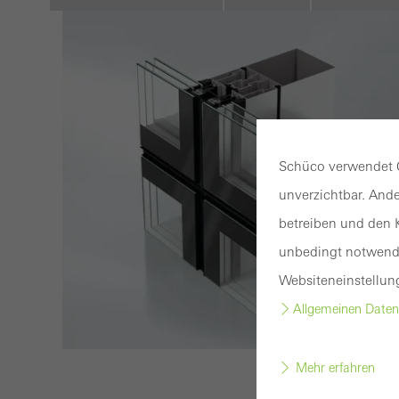
Schüco verwendet C
unverzichtbar. Ande
betreiben und den K
unbedingt notwendi
Websiteneinstellun
Allgemeinen Daten
Mehr erfahren