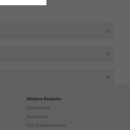
tbar
ten einwandfrei
es können
ügung gestellt
ng der Webseite zu
urchgeführten
bessern. Sie
der Besuche,
Weitere Bereiche
Privatkunden
Architekten
sierte und
TGA & Elektropartner