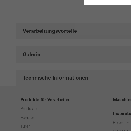
Benöt
Techn
funkt
Verarbeitungsvorteile
besti
werde
Galerie
Statis
Diese
analy
Technische Informationen
Kampa
Nutze
samme
Produkte für Verarbeiter
Maschin
durch
Produkte
Inspirat
Fenster
Marke
Referenze
Marke
Türen