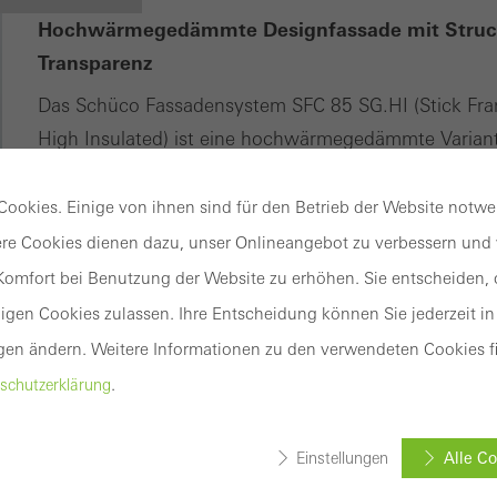
Hochwärmegedämmte Designfassade mit Structu
Transparenz
Das Schüco Fassadensystem SFC 85 SG.HI (Stick Fram
High Insulated) ist eine hochwärmegedämmte Variant
die Fassade verbauten Festfeldern und Öffnungseleme
Einsatzelemente erkennbar sind. Das Ergebnis: elegan
ookies. Einige von ihnen sind für den Betrieb der Website notw
mit maximaler Transparenz bei gleicher Ansichtsbreite
re Cookies dienen dazu, unser Onlineangebot zu verbessern und w
hervorragende Wärmedämmung bieten.
omfort bei Benutzung der Website zu erhöhen. Sie entscheiden, o
Die vollständig in das Tragwerk integrierten Einsatz
gen Cookies zulassen. Ihre Entscheidung können Sie jederzeit in
oder Flügelformaten mit hohen Elementgewichten real
gen ändern. Weitere Informationen zu den verwendeten Cookies fi
.
schutzerklärung
Die bewährte Structural-Glazing-Fassade ist mit Zwe
0120 europäisch zugelassen.
Einstellungen
Alle Co