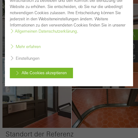
wirtschaftlich zu betreiben und den Komfort bei Benutzung der
Website zu erhöhen. Sie entscheiden, ob Sie nur die unbedingt
notwendigen Cookies zulassen. Ihre Entscheidung können Sie
jederzeit in den Websiteneinstellungen ändern. Weitere
Informationen zu den verwendeten Cookies finden Sie in unserer
Allgemeinen Datenschutzerklärung
.
Mehr erfahren
Einstellungen
Alle Cookies akzeptieren
Abbrechen
Benötigte Cookies (essenziell, funktional, unverzichtbar), nicht
abschaltbar
Technisch notwendige Cookies sind erforderlich, damit Schüco
Webseiten einwandfrei funktionieren und können nicht deaktiviert
Standort der Referenz