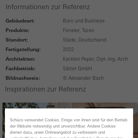
Informationen zur Referenz
Gebäudeart:
Büro und Business
Produkte:
Fenster, Türen
Standort:
Stade, Deutschland
Fertigstellung:
2022
Architekten:
Karsten Peper, Dipl.-Ing. Arch.
Fachbetrieb:
Sälzer GmbH
Bildnachweis:
© Alexander Bach
Inspirationen zur Referenz
Schüco verwendet Cookies. Einige von ihnen sind für den Betrieb
der Website notwendig und unverzichtbar. Andere Cookies
dienen dazu, unser Onlineangebot zu verbessern und