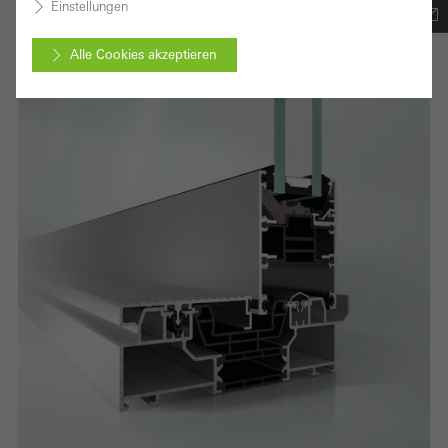
Einstellungen
ASE 60
Alle Cookies akzeptieren
Abbrechen
Benötigte Cookies (essenziell, funktional, unverzichtbar), nicht
abschaltbar
Technisch notwendige Cookies sind erforderlich, damit Schüco
Webseiten einwandfrei funktionieren und können nicht deaktiviert
werden. Ohne diese Cookies können bestimmte Teile der
Webseiten oder gewünschte Dienste nicht zur Verfügung gestellt
werden.
Statistik / Analyse Cookies
Diese Cookies werden zu statistischen Zwecken gesetzt, um die