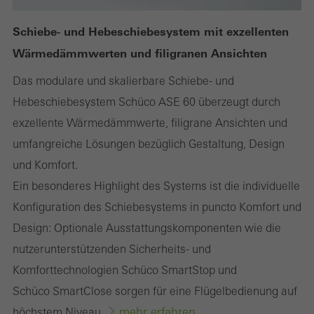
Nutzung der Webseite zu analysieren und das Angebot,
Schiebe- und Hebeschiebesystem mit exzellenten
beispielsweise durch Auswertung von durchgeführten
Wärmedämmwerten und filigranen Ansichten
Kampagnen, zu optimieren. Diese Cookies werden dazu
verwendet, die Nutzerfreundlichkeit der Webseite und damit das
Das modulare und skalierbare Schiebe- und
Nutzererlebnis zu verbessern. Sie sammeln Informationen über
Hebeschiebesystem Schüco ASE 60 überzeugt durch
die Nutzungsweise der Webseite, Anzahl der Besuche,
exzellente Wärmedämmwerte, filigrane Ansichten und
durchschnittliche Verweilzeit, aufgerufene Seiten.
umfangreiche Lösungen bezüglich Gestaltung, Design
und Komfort.
Ein besonderes Highlight des Systems ist die individuelle
Marketing / Drittanbieter Cookies
Konfiguration des Schiebesystems in puncto Komfort und
Marketing Cookies werden von Drittanbietern verwendet, um
Design: Optionale Ausstattungskomponenten wie die
personalisierte und ansprechende Werbung für den einzelnen
nutzerunterstützenden Sicherheits- und
Nutzer anzuzeigen. Sie tun dies, indem sie Besucher über
Komforttechnologien Schüco SmartStop und
Webseiten hinweg verfolgen. Dabei werden auch Dienste von
Schüco SmartClose sorgen für eine Flügelbedienung auf
Drittanbietern eingebunden, die ihren Service eigenverantwortlich
mehr erfahren
höchstem Niveau.