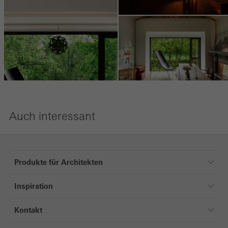
Auch interessant
Produkte für Architekten
Produkte für Architekten
Inspiration
Fenster
Referenzen
Türen
Kontakt
Magazin
Fassaden
Kontakt