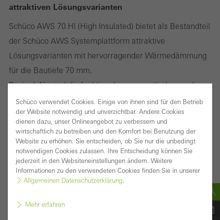
attraktiven Lösungsvarianten
Schüco AWS 70.HI (High Insulated) bietet als Bestandteil
der Schüco AWS Systemplattform attraktive
Lösungsvarianten mit hervorragender Wärmedämmung
für die Bautiefe 70 mm.
Basis dafür sind die funktionalen, energetischen und
gestalterischen Eigenschaften der Aluminium-
Schüco verwendet Cookies. Einige von ihnen sind für den Betrieb
der Website notwendig und unverzichtbar. Andere Cookies
Konstruktion: Die perfekt aufeinander abgestimmten
dienen dazu, unser Onlineangebot zu verbessern und
Komponenten vereinen Vorzüge wie exzellente
wirtschaftlich zu betreiben und den Komfort bei Benutzung der
Website zu erhöhen. Sie entscheiden, ob Sie nur die unbedingt
Wärmedämmwerte, schlanke Ansichtsbreiten und
notwendigen Cookies zulassen. Ihre Entscheidung können Sie
verdeckt liegende, klassisch manuelle oder integrierte
jederzeit in den Websiteneinstellungen ändern. Weitere
Informationen zu den verwendeten Cookies finden Sie in unserer
elektromechanische Beschläge für nach innen und nach
Allgemeinen Datenschutzerklärung
.
mehr erfahren
außen öffnende Fenster.
Mehr erfahren