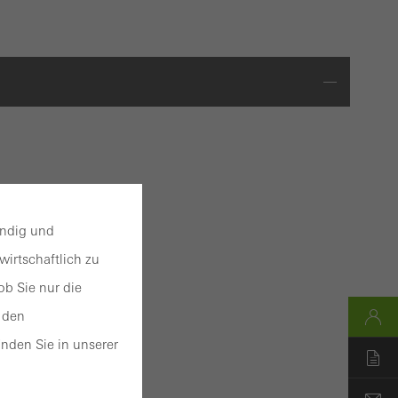
s für
endig und
nd
irtschaftlich zu
b Sie nur die
erten
 den
nden Sie in unserer
gran in