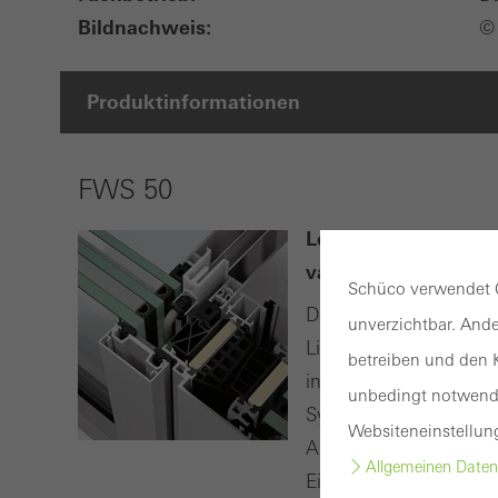
Bildnachweis:
© 
Produktinformationen
FWS 50
Leistungsstarke Pfo
variantenreiche Lö
Schüco verwendet C
Das Schüco Fassadens
unverzichtbar. Ande
Lichtdachbereiche mit 
betreiben und den K
inklusive optimierter
unbedingt notwendi
Systemprogramms sind
Websiteneinstellun
Anwendungen realisie
Allgemeinen Daten
Eine transparente, prof