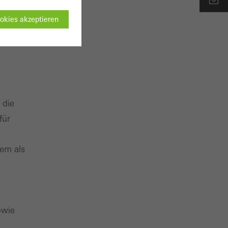
okies akzeptieren
tbar
ten einwandfrei
es können
ügung gestellt
 die
für
ng der Webseite zu
em als
urchgeführten
bessern. Sie
der Besuche,
owie