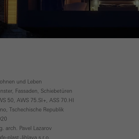
ohnen und Leben
nster, Fassaden, Schiebetüren
WS 50, AWS 75.SI+, ASS 70.HI
no, Tschechische Republik
020
g. arch. Pavel Lazarov
fe-plast Jihlava s.r.o.