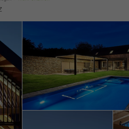
z
ting / Drittanbieter Cookies
ting Cookies werden von Drittanbietern verwendet, um personali
echende Werbung für den einzelnen Nutzer anzuzeigen. Sie tun di
her über Webseiten hinweg verfolgen. Dabei werden auch Diens
anbietern eingebunden, die ihren Service eigenverantwortlich erbr
Abbrechen