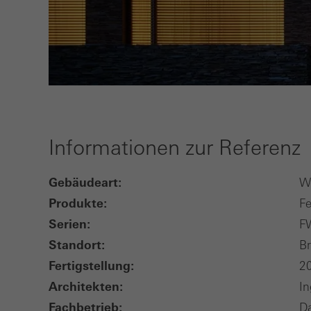
Informationen zur Referenz
Gebäudeart:
W
Produkte:
Fe
Serien:
F
Standort:
Br
Fertigstellung:
2
Architekten:
In
Fachbetrieb:
Da