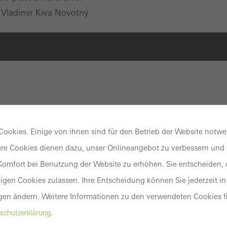
Vladimír Kiva Novotný
sten-Riegel-Fassade mit 50 mm Ansichtsbreite – Basi
sungen
ookies. Einige von ihnen sind für den Betrieb der Website notw
ystem FWS 50 überzeugt als Basissystem für Fassaden u
re Cookies dienen dazu, unser Onlineangebot zu verbessern und w
hoher Flexibilität und attraktiven Gestaltungsoptionen –
omfort bei Benutzung der Website zu erhöhen. Sie entscheiden, o
 Fertigungs- und Montageprozesse. Dank eines breitgefäch
gen Cookies zulassen. Ihre Entscheidung können Sie jederzeit in
 Lösungen für unterschiedlichste Anforderungen und
gen ändern. Weitere Informationen zu den verwendeten Cookies fi
rbar.
.
schutzerklärung
ilintegrierte Brüstungssicherung fügt sich nahtlos und fili