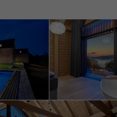
sierte und
es, indem sie
te von
ingen.
Speichern