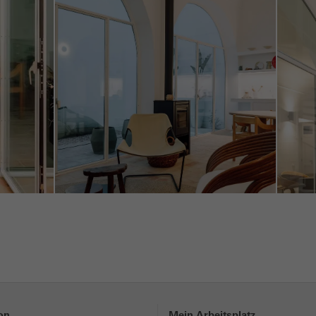
ting / Drittanbieter Cookies
ting Cookies werden von Drittanbietern verwendet, um personali
echende Werbung für den einzelnen Nutzer anzuzeigen. Sie tun di
her über Webseiten hinweg verfolgen. Dabei werden auch Diens
anbietern eingebunden, die ihren Service eigenverantwortlich erbr
Abbrechen
ion
Mein Arbeitsplatz