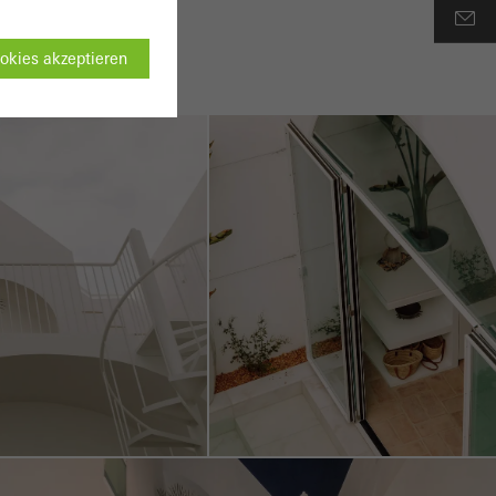
okies akzeptieren
tbar
ten einwandfrei
es können
ügung gestellt
ng der Webseite zu
urchgeführten
bessern. Sie
der Besuche,