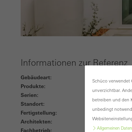
Informationen zur Referenz
Gebäudeart:
W
Schüco verwendet C
Produkte:
Fe
unverzichtbar. Ande
Serien:
Ja
betreiben und den K
Standort:
Ol
unbedingt notwendi
Fertigstellung:
2
Websiteneinstellun
Architekten:
At
Allgemeinen Daten
Fachbetrieb:
Te