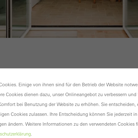
ohnen und Leben
ookies. Einige von ihnen sind für den Betrieb der Website notw
nster
re Cookies dienen dazu, unser Onlineangebot zu verbessern und w
nisol Arte 2.0
omfort bei Benutzung der Website zu erhöhen. Sie entscheiden, o
hão, Portugal
gen Cookies zulassen. Ihre Entscheidung können Sie jederzeit in
021
gen ändern. Weitere Informationen zu den verwendeten Cookies fi
elier RUA Arquitectos
.
schutzerklärung
cnosece, Lda