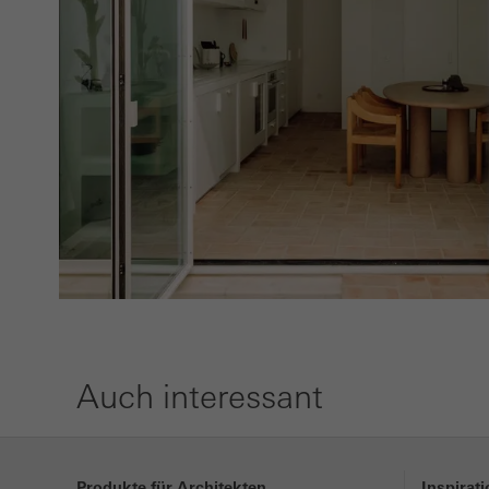
Marke
Marke
anspr
Besuc
Dritt
Auch interessant
Produkte für Architekten
Inspirat