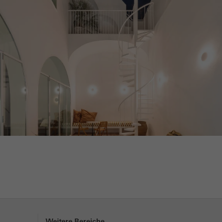
sierte und
es, indem sie
te von
ingen.
Speichern
Weitere Bereiche