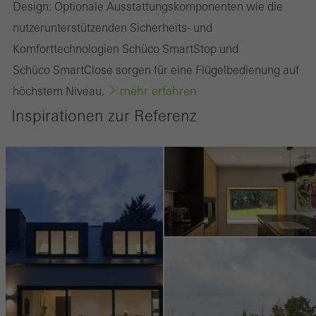
Design: Optionale Ausstattungskomponenten wie die
Webseiten hinweg verfolgen. Dabei werden auch Dienste von
nutzerunterstützenden Sicherheits- und
Drittanbietern eingebunden, die ihren Service eigenverantwortlich
Komforttechnologien Schüco SmartStop und
erbringen.
Schüco SmartClose sorgen für eine Flügelbedienung auf
mehr erfahren
höchstem Niveau.
Speichern
Inspirationen zur Referenz