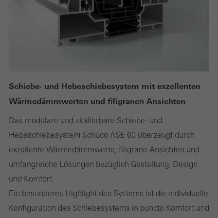
Statistik / Analyse Cookies
Diese Cookies werden zu statistischen Zwecken gesetzt, um die
Nutzung der Webseite zu analysieren und das Angebot,
beispielsweise durch Auswertung von durchgeführten
Kampagnen, zu optimieren. Diese Cookies werden dazu
Schiebe- und Hebeschiebesystem mit exzellenten
verwendet, die Nutzerfreundlichkeit der Webseite und damit das
Wärmedämmwerten und filigranen Ansichten
Nutzererlebnis zu verbessern. Sie sammeln Informationen über
die Nutzungsweise der Webseite, Anzahl der Besuche,
Das modulare und skalierbare Schiebe- und
durchschnittliche Verweilzeit, aufgerufene Seiten.
Hebeschiebesystem Schüco ASE 60 überzeugt durch
exzellente Wärmedämmwerte, filigrane Ansichten und
umfangreiche Lösungen bezüglich Gestaltung, Design
Marketing / Drittanbieter Cookies
und Komfort.
Marketing Cookies werden von Drittanbietern verwendet, um
Ein besonderes Highlight des Systems ist die individuelle
personalisierte und ansprechende Werbung für den einzelnen
Konfiguration des Schiebesystems in puncto Komfort und
Nutzer anzuzeigen. Sie tun dies, indem sie Besucher über