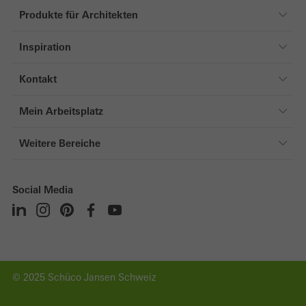
Produkte für Architekten
Produkte für Architekten
Inspiration
Fenster
Referenzen
Türen
Kontakt
Magazin
Fassaden
Kontakt
Mein Arbeitsplatz
Schiebesysteme
Mein Arbeitsplatz
Sonnenschutz
Weitere Bereiche
Direkt zum Login
Sicherheitssysteme
Privatkunden
Registrierung
Gebäudeautomation
Verarbeiter
Social Media
Technische Dokumentation
Lüftungssysteme
TGA & Elektropartner
Sicherheitsdatenblätter
Oberflächen
Investoren
Software
Unternehmen
Apps
Karriere
© 2025 Schüco Jansen Schweiz