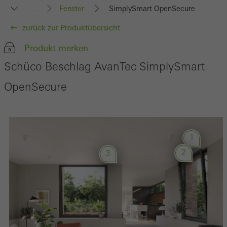
Fenster
SimplySmart OpenSecure
...
zurück zur Produktübersicht
Produkt merken
Schüco Beschlag AvanTec SimplySmart
OpenSecure
1
2
3