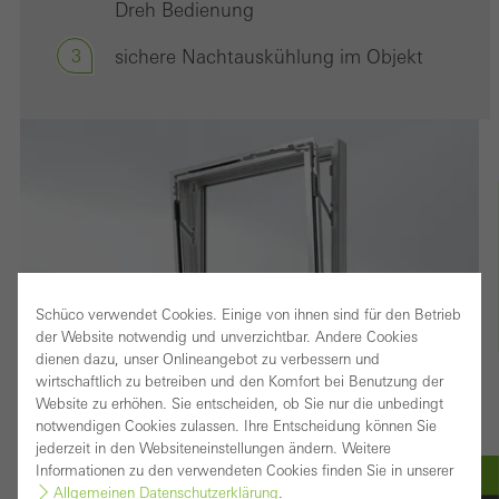
Dreh Bedienung
3
sichere Nachtauskühlung im Objekt
Schüco verwendet Cookies. Einige von ihnen sind für den Betrieb
der Website notwendig und unverzichtbar. Andere Cookies
dienen dazu, unser Onlineangebot zu verbessern und
wirtschaftlich zu betreiben und den Komfort bei Benutzung der
Website zu erhöhen. Sie entscheiden, ob Sie nur die unbedingt
notwendigen Cookies zulassen. Ihre Entscheidung können Sie
jederzeit in den Websiteneinstellungen ändern. Weitere
Informationen zu den verwendeten Cookies finden Sie in unserer
Allgemeinen Datenschutzerklärung
.