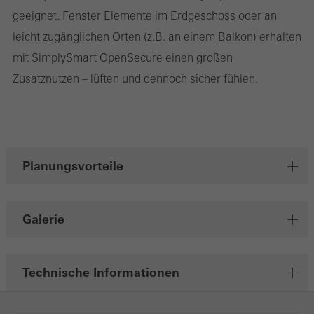
geeignet. Fenster Elemente im Erdgeschoss oder an
Webseiten hinweg verfolgen. Dabei werden auch Dienste von
leicht zugänglichen Orten (z.B. an einem Balkon) erhalten
Drittanbietern eingebunden, die ihren Service eigenverantwortlich
mit SimplySmart OpenSecure einen großen
erbringen.
Zusatznutzen – lüften und dennoch sicher fühlen.
Speichern
Planungsvorteile
Galerie
Technische Informationen