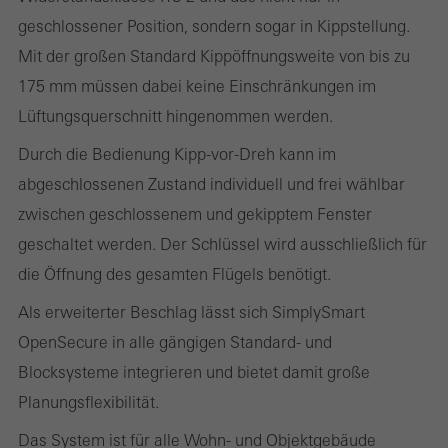
geschlossener Position, sondern sogar in Kippstellung.
Statistik / Analyse Cookies
Mit der großen Standard Kippöffnungsweite von bis zu
Diese Cookies werden zu statistischen Zwecken gesetzt, um die
175 mm müssen dabei keine Einschränkungen im
Nutzung der Webseite zu analysieren und das Angebot,
Lüftungsquerschnitt hingenommen werden.
beispielsweise durch Auswertung von durchgeführten
Durch die Bedienung Kipp-vor-Dreh kann im
Kampagnen, zu optimieren. Diese Cookies werden dazu
abgeschlossenen Zustand individuell und frei wählbar
verwendet, die Nutzerfreundlichkeit der Webseite und damit das
zwischen geschlossenem und gekipptem Fenster
Nutzererlebnis zu verbessern. Sie sammeln Informationen über
geschaltet werden. Der Schlüssel wird ausschließlich für
die Nutzungsweise der Webseite, Anzahl der Besuche,
die Öffnung des gesamten Flügels benötigt.
durchschnittliche Verweilzeit, aufgerufene Seiten.
Als erweiterter Beschlag lässt sich SimplySmart
OpenSecure in alle gängigen Standard- und
Marketing / Drittanbieter Cookies
Blocksysteme integrieren und bietet damit große
Marketing Cookies werden von Drittanbietern verwendet, um
Planungsflexibilität.
personalisierte und ansprechende Werbung für den einzelnen
Das System ist für alle Wohn- und Objektgebäude
Nutzer anzuzeigen. Sie tun dies, indem sie Besucher über