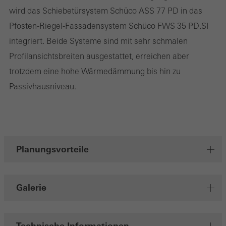
wird das Schiebetürsystem Schüco ASS 77 PD in das
Pfosten-Riegel-Fassadensystem Schüco FWS 35 PD.SI
integriert. Beide Systeme sind mit sehr schmalen
Statistik / Analyse Cookies
Diese Cookies werden zu statistischen Zwecken gesetzt, um die
Profilansichtsbreiten ausgestattet, erreichen aber
Nutzung der Webseite zu analysieren und das Angebot,
trotzdem eine hohe Wärmedämmung bis hin zu
beispielsweise durch Auswertung von durchgeführten
Passivhausniveau.
Kampagnen, zu optimieren. Diese Cookies werden dazu
verwendet, die Nutzerfreundlichkeit der Webseite und damit das
Nutzererlebnis zu verbessern. Sie sammeln Informationen über
die Nutzungsweise der Webseite, Anzahl der Besuche,
Planungsvorteile
durchschnittliche Verweilzeit, aufgerufene Seiten.
Galerie
Marketing / Drittanbieter Cookies
Marketing Cookies werden von Drittanbietern verwendet, um
personalisierte und ansprechende Werbung für den einzelnen