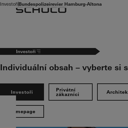
To the main content
Investoři
Bundespolizeirevier Hamburg-Altona
Investoři
Individuální obsah – vyberte si 
Privátní
Investoři
Architek
zákazníci
Homepage