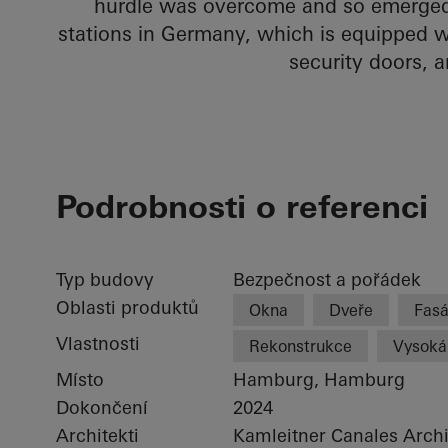
hurdle was overcome and so emerged 
stations in Germany, which is equipped w
security doors, 
Podrobnosti o referenci
Typ budovy
Bezpečnost a pořádek
Oblasti produktů
Okna
Dveře
Fas
Vlastnosti
Rekonstrukce
Vysoká
Místo
Hamburg, Hamburg
Dokončení
2024
Architekti
Kamleitner Canales Arch