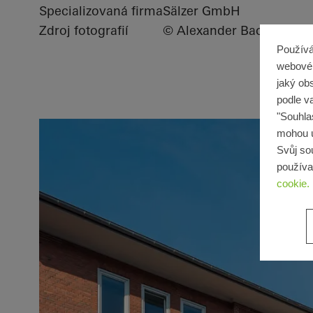
Specializovaná firma
Sälzer GmbH
Zdroj fotografií
© Alexander Bach
Používá
webové 
jaký ob
podle v
"Souhla
mohou ú
Svůj so
používa
cookie.