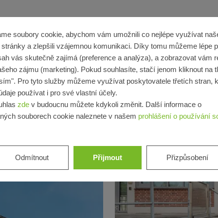
me soubory cookie, abychom vám umožnili co nejlépe využívat naš
stránky a zlepšili vzájemnou komunikaci. Díky tomu můžeme lépe p
sah vás skutečně zajímá (preference a analýza), a zobrazovat vám 
ašeho zájmu (marketing). Pokud souhlasíte, stačí jenom kliknout na t
sím". Pro tyto služby můžeme využívat poskytovatele třetích stran, k
daje používat i pro své vlastní účely.
uhlas
zde
v budoucnu můžete kdykoli změnit. Další informace o
ných souborech cookie naleznete v našem
prohlášení o používání s
Odmítnout
Přijmout
Přizpůsobení