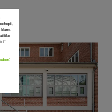
e
ochopit,
reklamu
lačítko
teří
ouborů