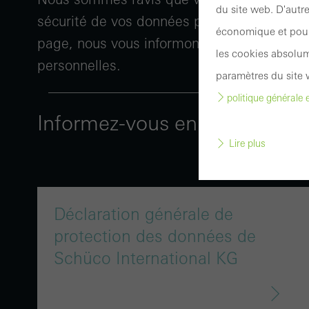
du site web. D'autre
sécurité de vos données personnelles est i
économique et pour 
page, nous vous informons, entre autres, s
les cookies absolum
personnelles.
paramètres du site 
politique générale 
Informez-vous en détail.
Lire plus
Les c
désac
Déclaration générale de
sont 
protection des données de
probl
Schüco International KG
web o
Cooki
Ces co