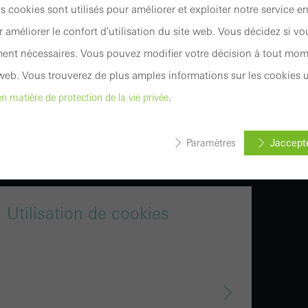
s cookies sont utilisés pour améliorer et exploiter notre service e
mportante pour nous. Par conséquent, sur cette
améliorer le confort d'utilisation du site web. Vous décidez si vo
ur la manière dont nous traitons vos données
ent nécessaires. Vous pouvez modifier votre décision à tout mom
web. Vous trouverez de plus amples informations sur les cookies u
.
en matière de protection de la vie privée
Paramètres
Jaccepte
ookies obligatoires (essentiels, fonctionnels, indispensables) qui 
tivés.
Utilisation de cookies
indispensables pour que les sites web de Schüco puissent fonctio
ème. Ils ne peuvent pas être désactivés. Sans ces cookies, certain
u certains services souhaités ne peuvent pas être mis à dispositio
es statistiques / analytiques
okies sont utilisés à des fins statistiques afin danalyser lutilisati