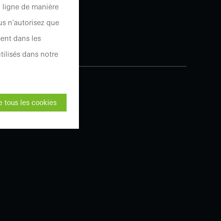
n ligne de manière
us n'autorisez que
ent dans les
tilisés dans notre
 tous les cookies
ne peuvent pas être
nner sans
es parties des pages
n.
on du site web et