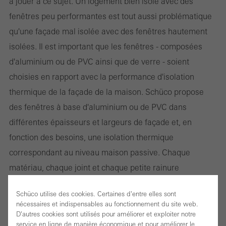
à jouer à ce sujet. Un logement bien isolé avec des
fenêtres peu performantes est tout aussi problématique
qu'une façade mal isolée avec des fenêtres hautement
isolées. Il est important que les fenêtres - composées
d'aluminium ou de PVC ainsi que de verre - soient
choisies en rapport avec la performance d'isolation
thermique de la façade de la maison. Schüco propose
des fenêtres à base d'aluminium ou de PVC dans
différentes épaisseurs et largeurs de façade et, en
fonction des besoins, une isolation thermique
correspondant au niveau maison passive. Chaque
matériau, chaque joint et chaque petite rainure
remplissent une tâche précise et sont le fruit d'un travail
Schüco utilise des cookies. Certaines d'entre elles sont
de développement continu et sophistiqué.
nécessaires et indispensables au fonctionnement du site web.
D'autres cookies sont utilisés pour améliorer et exploiter notre
service en ligne de manière économique et pour améliorer le