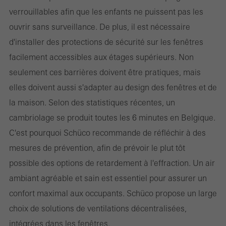
Les cookies requis (essentiels, fonctionnels, indispensables), ne
verrouillables afin que les enfants ne puissent pas les
peuvent pas être désactivés
Les cookies sont techniquement nécessaires au bon
ouvrir sans surveillance. De plus, il est nécessaire
fonctionnement des sites web Schüco et ne peuvent pas être
d'installer des protections de sécurité sur les fenêtres
désactivés. Sans ces cookies, certaines parties des pages web
facilement accessibles aux étages supérieurs. Non
ou des services souhaités ne peuvent pas être mis à disposition.
seulement ces barrières doivent être pratiques, mais
elles doivent aussi s'adapter au design des fenêtres et de
la maison. Selon des statistiques récentes, un
cambriolage se produit toutes les 6 minutes en Belgique.
Statistiques / Cookies d´analyse
Ces cookies sont utilisés à des fins statistiques pour analyser l
C'est pourquoi Schüco recommande de réfléchir à des
´utilisation du site web et pour optimiser l´offre, par exemple en
mesures de prévention, afin de prévoir le plut tôt
évaluant les campagnes qui ont été menées. Ces cookies sont
possible des options de retardement à l'effraction. Un air
utilisés pour améliorer la fonctionnalité du site web et donc l
ambiant agréable et sain est essentiel pour assurer un
´expérience de l´utilisateur. Ils recueillent des informations sur l
confort maximal aux occupants. Schüco propose un large
´utilisation du site web, le nombre de visites, le temps moyen
choix de solutions de ventilations décentralisées,
passé sur le site, les pages consultées.
intégrées dans les fenêtres.