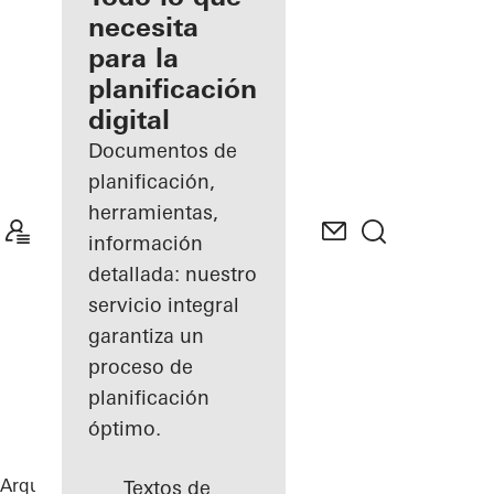
registrado
necesita
para la
Descubre
planificación
mi área
de
digital
trabajo
Documentos de
planificación,
herramientas,
información
detallada: nuestro
servicio integral
garantiza un
proceso de
planificación
óptimo.
Arquitectos
Referencias
Statoil ASA
Textos de