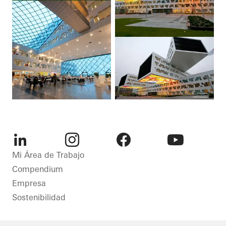
LinkedIn
Instagram
Facebook
Youtube
Mi Área de Trabajo
Compendium
Empresa
Sostenibilidad