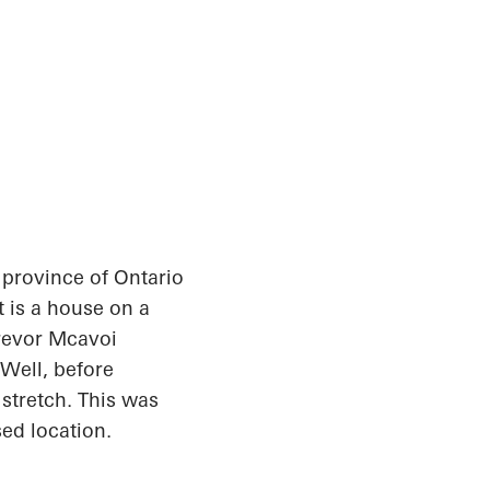
n province of Ontario
t is a house on a
Trevor
Mcavoi
Well, before
stretch. This was
sed location.