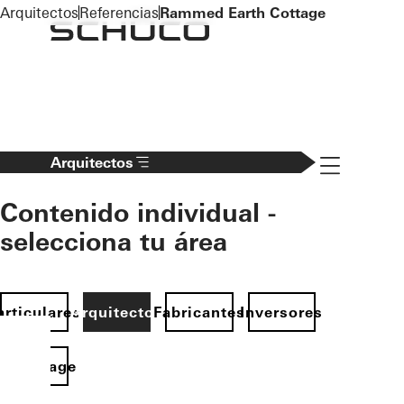
To the main content
Arquitectos
Referencias
Rammed Earth Cottage
Navigation 
Arquitectos
Contenido individual -
selecciona tu área
articulares
Arquitectos
Fabricantes
Inversores
Homepage