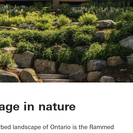
h Cottage
age in nature
urbed landscape of Ontario is the Rammed