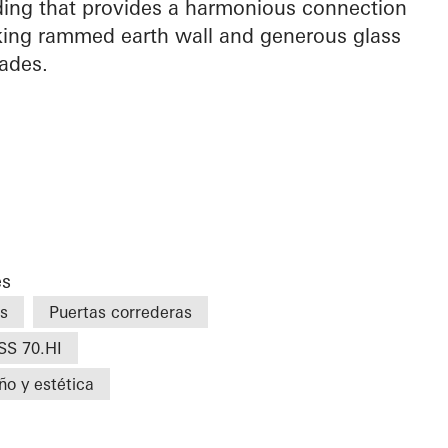
lding that provides a harmonious connection
riking rammed earth wall and generous glass
ades.
es
s
Puertas correderas
SS 70.HI
ño y estética