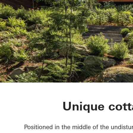
Rammed Eart
Unique cott
Positioned in the middle of the undist