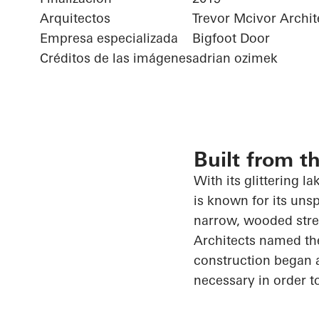
Arquitectos
Trevor Mcivor Archit
Empresa especializada
Bigfoot Door
Créditos de las imágenes
adrian ozimek
Built from t
With its glittering l
is known for its uns
narrow, wooded stret
Architects named the
construction began a
necessary
in order t