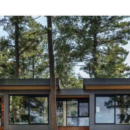
Beneficios
como
arquitecto
registrado
Descubre
mi área
de
trabajo