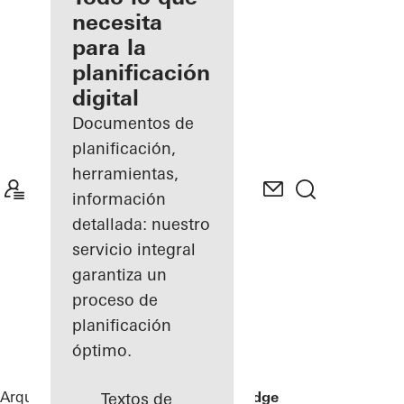
registrado
necesita
para la
Descubre
planificación
mi área
de
digital
trabajo
Documentos de
planificación,
herramientas,
información
detallada: nuestro
servicio integral
garantiza un
proceso de
planificación
óptimo.
Arquitectos
Referencias
No 1 Ballsbridge
Textos de