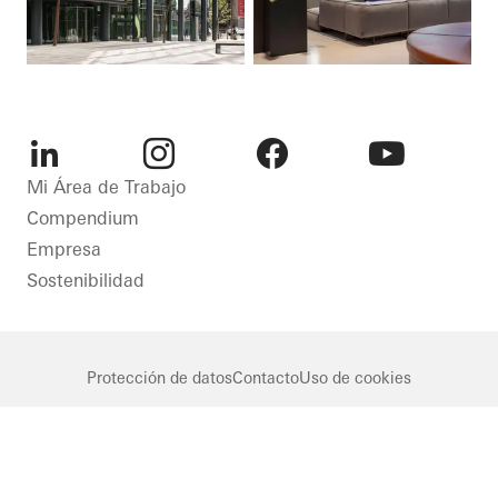
LinkedIn
Instagram
Facebook
Youtube
Mi Área de Trabajo
Compendium
Empresa
Sostenibilidad
Protección de datos
Contacto
Uso de cookies