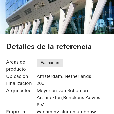
ING Group Headquar
Detalles de la referencia
Áreas de
Fachadas
producto
Ubicación
Amsterdam, Netherlands
Finalización
2001
Arquitectos
Meyer en van Schooten
Architekten,Renckens Advies
B.V.
Empresa
Widam nv aluminiumbouw