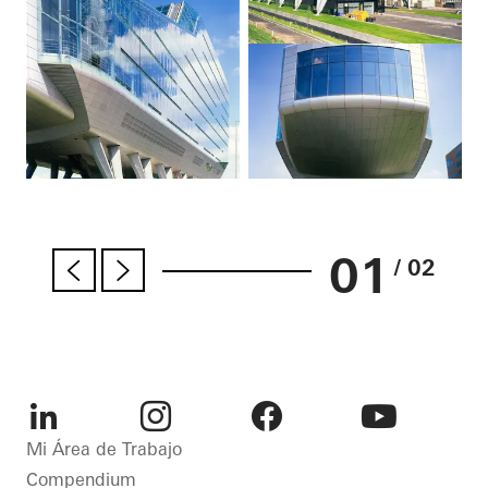
01
/ 02
LinkedIn
Instagram
Facebook
Youtube
Mi Área de Trabajo
Compendium