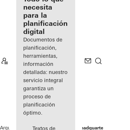
registrado
necesita
para la
Descubre
planificación
mi área
de
digital
trabajo
Documentos de
planificación,
herramientas,
información
detallada: nuestro
servicio integral
garantiza un
proceso de
planificación
óptimo.
Arquitectos
Referencias
ING Group Headquarters
Textos de