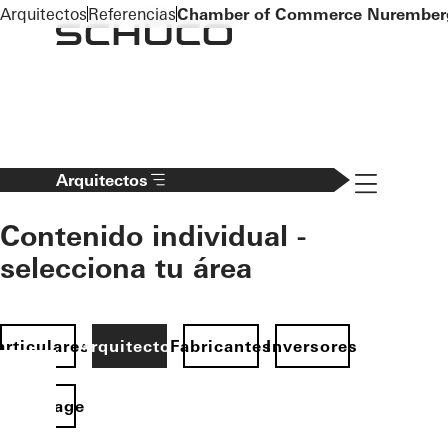
To the main content
Arquitectos
Referencias
Chamber of Commerce Nurember
Navigation 
Arquitectos
Contenido individual -
selecciona tu área
articulares
Arquitectos
Fabricantes
Inversores
Homepage