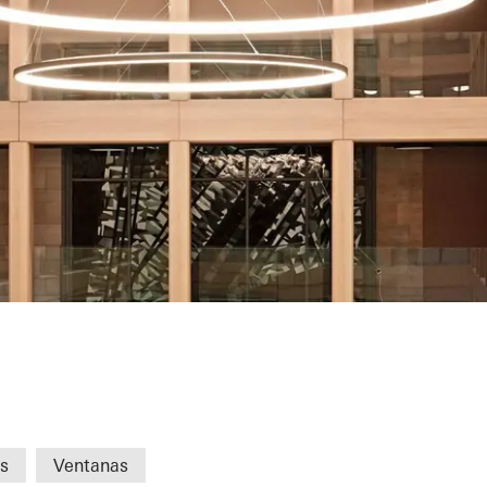
Commerce Nure
s
Ventanas