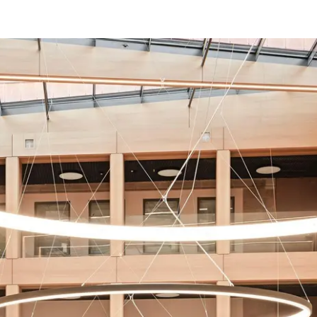
Beneficios
como
arquitecto
registrado
Descubre
mi área
de
trabajo