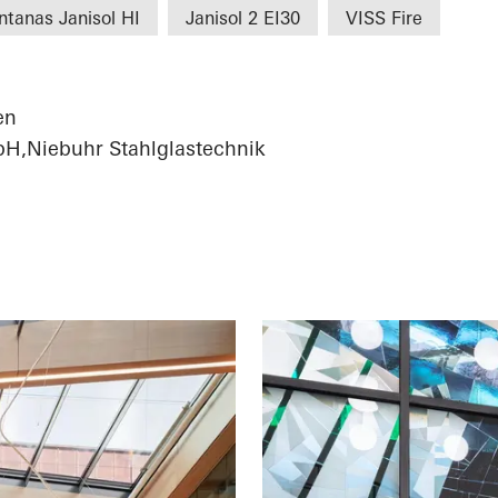
ntanas Janisol HI
Janisol 2 EI30
VISS Fire
en
H,Niebuhr Stahlglastechnik