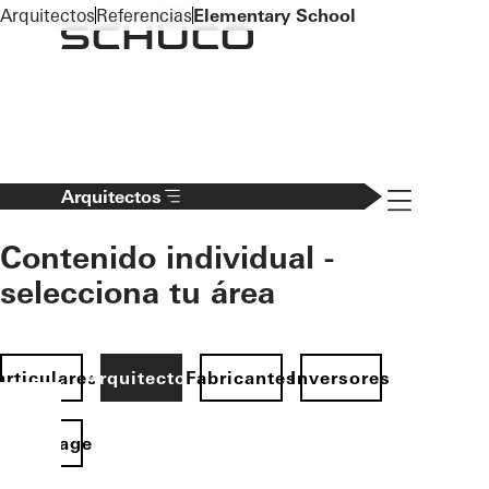
To the main content
Arquitectos
Referencias
Elementary School
Navigation 
Arquitectos
Contenido individual -
selecciona tu área
articulares
Arquitectos
Fabricantes
Inversores
Homepage