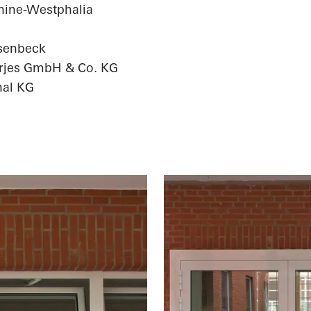
hine-Westphalia
senbeck
erjes GmbH & Co. KG
nal KG