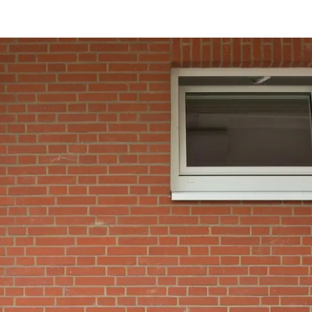
Beneficios
como
arquitecto
registrado
Descubre
mi área
de
trabajo