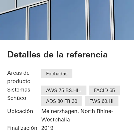
Bürogebäude Otto F
Detalles de la referencia
Áreas de
Fachadas
producto
Sistemas
AWS 75 BS.HI+
FACID 65
Schüco
ADS 80 FR 30
FWS 60.HI
Ubicación
Meinerzhagen, North Rhine-
Westphalia
Finalización
2019