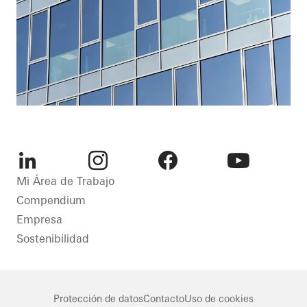
LinkedIn
Instagram
Facebook
Youtube
Mi Área de Trabajo
Compendium
Empresa
Sostenibilidad
Protección de datos
Contacto
Uso de cookies