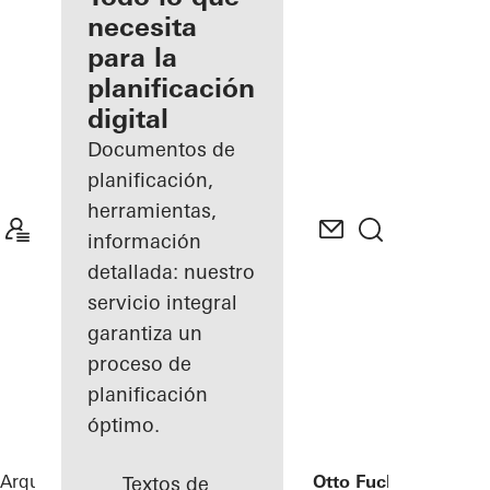
registrado
necesita
para la
Descubre
planificación
mi área
de
digital
trabajo
Documentos de
planificación,
herramientas,
información
detallada: nuestro
servicio integral
garantiza un
proceso de
planificación
óptimo.
Arquitectos
Referencias
Bürogebäude Otto Fuchs KG
Textos de