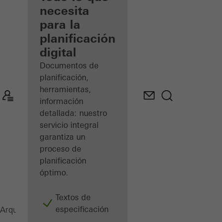
registrado
necesita
para la
Descubre
planificación
mi área
de
digital
trabajo
Documentos de
planificación,
herramientas,
información
detallada: nuestro
servicio integral
garantiza un
proceso de
planificación
óptimo.
Textos de
especificación
ADS 60
Arquitectos
Productos
Puertas