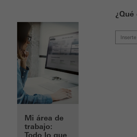
¿Qué 
Beneficios
Mi área de
como
trabajo:
arquitecto
Todo lo que