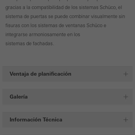
para mostrar anuncios personalizados y atractivos para usuarios
gracias a la compatibilidad de los sistemas Schüco, el
individuales. Lo hacen "siguiendo" a los usuarios en los sitios
sistema de puertas se puede combinar visualmente sin
web. Esto también implica la incorporación de servicios de
fisuras con los sistemas de ventanas Schüco e
terceros proveedores que prestan sus servicios de forma
integrarse armoniosamente en los
independiente.
sistemas de fachadas.
Guardar
Ventaja de planificación
Galería
Información Técnica