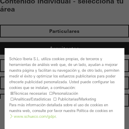
Contenido individual - selecciona tu
área
Particulares
Arquitectos
Schüco Iberia S.L. utiliza cookies propias, de terceros y
herramientas de análisis web que, de un lado, ayudan a mejorar
Fabricantes
nuestra página y facilitan su navegación y, de otro lado, permiten
medir el éxito y optimizar los esfuerzos publicitarios para poder
ofrecerle publicidad personalizada. Usted puede configurar las
Inversores
cookies que se instalan, a continuación:
☒Técnicas necesarias ☐Personalización
☐Analíticas/Estadísticas ☐ Publicitarias/Marketing
Homepage
Para más información detallada sobre el uso de cookies en
nuestra web, consulte por favor nuestra Política de cookies en
www.schueco.com/gdpr
.
Volver a los productos