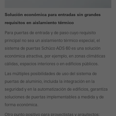
Solución económica para entradas sin grandes
Cookies estadísticas / de análisis
requisitos en aislamiento térmico
Estas cookies se utilizan con fines estadísticos con el fin de
Para puertas de entrada y de paso cuyo requisito
analizar el uso del sitio web y optimizar nuestra oferta mediante
principal no sea un aislamiento térmico especial, el
la evaluación de campañas que hemos realizado, por ejemplo.
sistema de puertas Schüco ADS 60 es una solución
Estas cookies se utilizan para mejorar la facilidad de uso del sitio
económica atractiva, por ejemplo, en zonas climáticas
web y, por tanto, la experiencia del usuario. Recopilan
cálidas, espacios interiores o en edificios públicos.
información sobre cómo se usa el sitio web, el número de visitas,
el tiempo promedio que se pasa en el sitio web y las páginas a
Las múltiples posibilidades de uso del sistema de
las que se llama.
puertas de aluminio, incluida la integración en la
seguridad y en la automatización de edificios, garantiza
soluciones de puertas implementables a medida y de
forma económica.
Cookies de marketing / de terceros
Las cookies de marketing son utilizadas por proveedores externos
Otro punto positivo para proyectistas y arquitectos: