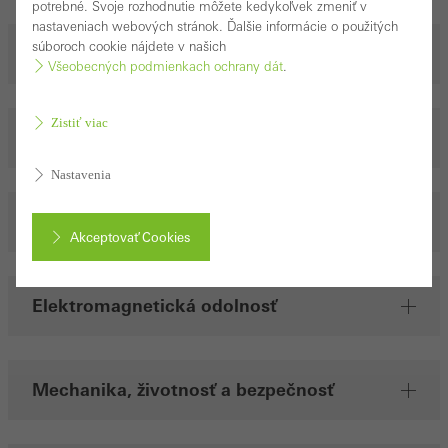
potrebné. Svoje rozhodnutie môžete kedykoľvek zmeniť v
nastaveniach webových stránok. Ďalšie informácie o použitých
súboroch cookie nájdete v našich
Balistické skúšky
Všeobecných podmienkach ochrany dát
.
Zistiť viac
Skúšky stavebných dielcov a materiálov
Nastavenia
Skúšky tesnosti
Akceptovať Cookies
Prerušiť
Elektromagnetická odolnosť
Mechanika, životnosť a bezpečnosť
Povinné (základné, funkčné) cookies, ktoré nie je možné
deaktivovať
Aby boli webové stránky spoločnosti Schüco bez problémov