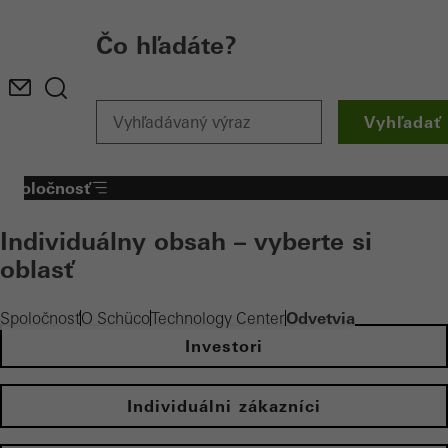
Čo hľadáte?
Vyhľadať
Spoločnosť
Individuálny obsah – vyberte si
oblasť
Odvetvia
Spoločnosť
O Schüco
Technology Center
Investori
Individuálni zákazníci