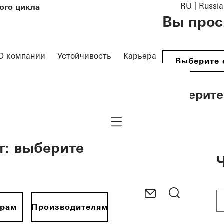
RU | Russia
ого цикла
Вы прос
О компании
Устойчивость​
Карьера
Выберите 
Выберите
Navigation öffnen
т: выберите
орам
Производителям