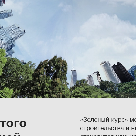
 экономика за
того
«Зеленый курс» м
строительства и 