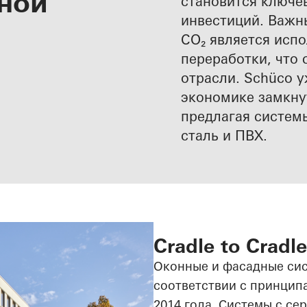
ьной
становится ключе
инвестиций. Важ
CO₂ является исп
переработки, что 
отрасли. Schüco у
экономике замкну
предлагая систем
сталь и ПВХ.
Cradle to Cradl
Оконные и фасадные сис
соответствии с принцип
2014 года. Системы с сер