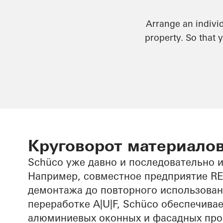
Arrange an indivi
property. So that 
Круговорот материало
Schüco уже давно и последовательно и
Например, совместное предприятие RE
демонтажа до повторного использован
переработке A|U|F, Schüco обеспечива
алюминиевых оконных и фасадных про