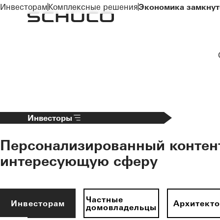
To the main content
Инвесторам
Комплексные решения
Экономика замкнут
Инвесторы
Персонализированный контен
интересующую сферу
Частные
Инвесторам
Архитект
домовладельцы