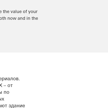
 the value of your
both now and in the
ериалов.
 – от
ы по
ых
ают здание