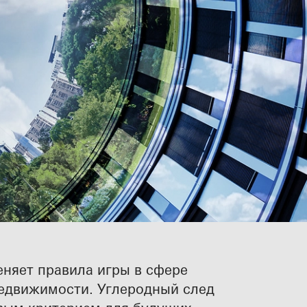
мкнутого
еняет правила игры в сфере
недвижимости. Углеродный след