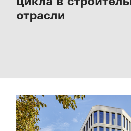
цикла в строител
цикла
отрасли