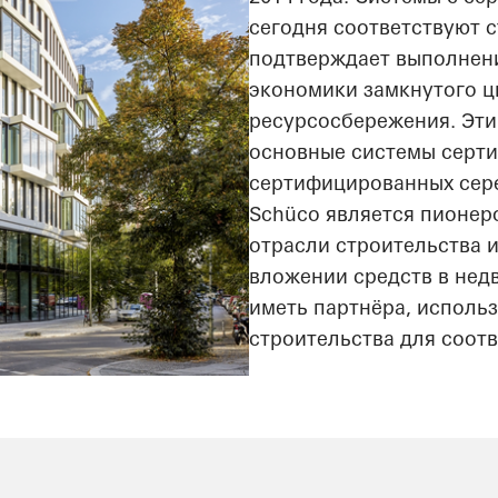
сегодня соответствуют 
подтверждает выполнени
экономики замкнутого ц
ресурсосбережения. Эт
основные системы серти
сертифицированных сере
Schüco является пионер
отрасли строительства и
вложении средств в нед
иметь партнёра, исполь
строительства для соот