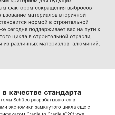
вым критерием для будущих
ным фактором сокращения выбросов
ользование материалов вторичной
становится нормой в строительной
же сегодня поддерживает вас на пути к
того цикла в строительной отрасли,
ы из различных материалов: алюминий,
e в качестве стандарта
темы Schüco разрабатываются в
ами экономики замкнутого цикла еще с
тификатом Cradle to Cradle (C2C) уже