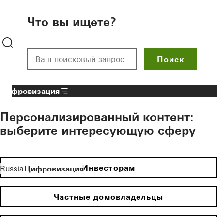
To the main content
Что вы ищете?
Поиск
Цифровизация
Персонализированный контент:
выберите интересующую сферу
Инвесторам
Russia
Цифровизация
Частные домовладельцы