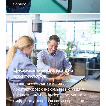
Schüco.
Цифровые решения для
архитекторов
Решения от архитекторов для
архитекторов: ознакомьтесь с нашим
предложением по выбору продукции и
цифровому сопровождению проектов.