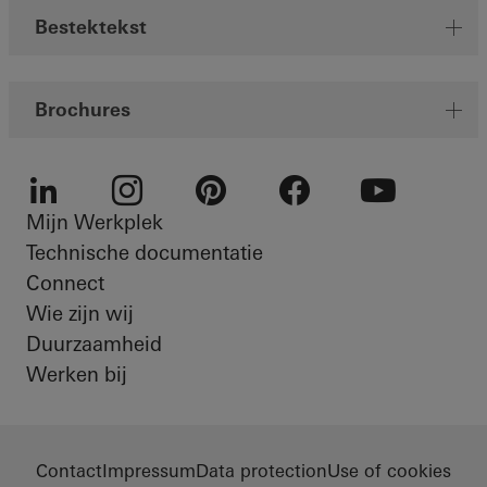
Bestektekst
Brochures
Mijn Werkplek
LinkedIn
Instagram
Pinterest
Facebook
Youtube
Technische documentatie
Connect
Wie zijn wij
Duurzaamheid
Werken bij
Contact
Impressum
Data protection
Use of cookies