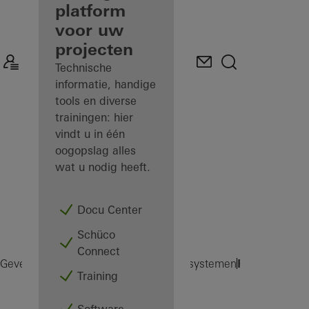
gevelfabrikant
platform
voor uw
Ontdek
projecten
Mijn
Werkplek
Technische
informatie, handige
tools en diverse
trainingen: hier
vindt u in één
oogopslag alles
wat u nodig heeft.
Docu Center
Schüco
Connect
FWS 60 CV
Gevelfabrikanten
Producten
Vliesgevelsystemen
Training