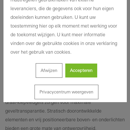
draagconstructie in de gevel
leveranciers, die de gegevens ook voor hun eigen
Het vliesgevelsysteem Schüco FWS 60 CV
doeleinden kunnen gebruiken. U kunt uw
(Concealed Vent) combineert een harmonieus filigraan
toestemming hier op elk moment met werking voor
aanzicht met hoge functionaliteit en goede thermische
de toekomst wijzigen. U kunt meer informatie
isolatie. Openingselementen en vaste velden zijn van
vinden over de gebruikte cookies in onze verklaring
buiten niet te onderscheiden; er is overl sprake van een
over het gebruik van cookies.
aanzichtbreedte van slechts 60 mm. De raamvleugel is
aan de binnenzijde vlak aangesloten en alleen te
Afwijzen
Accepteren
herkennen aan een filigrane schaduwvoeg en de
raamgreep.
Privacycentrum weergeven
Grote elementhoogtes met verdiepingshoge draai- of
draai-kiepvleugels zorgen voor maximale
geveltransparantie. Stratisch doorontwikkelde
elementen en vrij positioneerbare boven- en onderlichten
bieden een grote mate van ontwerpvrijheid.