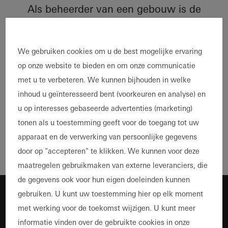
Als beheerder van een gebouw is de
veiligheid voor u heel belangrijk. U let ook
op het behoud en de waardestijging van
uw gebouw. ​​U kunt dit doel bereiken met
We gebruiken cookies om u de best mogelijke ervaring
uw Schüco Serviceteam. Door
op onze website te bieden en om onze communicatie
regelmatige inspectie en onderhoud,
met u te verbeteren. We kunnen bijhouden in welke
reparaties en retrofit-opties zijn wij uw
inhoud u geïnteresseerd bent (voorkeuren en analyse) en
partner voor het verzekeren van de
u op interesses gebaseerde advertenties (marketing)
functionaliteit en service van alle te
tonen als u toestemming geeft voor de toegang tot uw
openen ramen en deuren. ​​Uiteraard met
apparaat en de verwerking van persoonlijke gegevens
de gebruikelijke hoge Schüco-normen.
door op "accepteren" te klikken. We kunnen voor deze
maatregelen gebruikmaken van externe leveranciers, die
de gegevens ook voor hun eigen doeleinden kunnen
gebruiken. U kunt uw toestemming hier op elk moment
met werking voor de toekomst wijzigen. U kunt meer
informatie vinden over de gebruikte cookies in onze