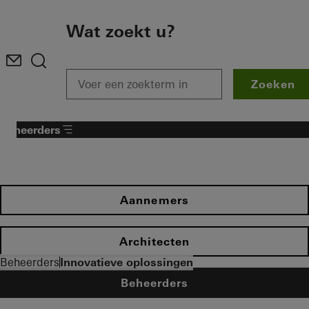
To the main content
Wat zoekt u?
Zoeken
Beheerders
Aannemers
Architecten
Beheerders
Innovatieve oplossingen
Beheerders