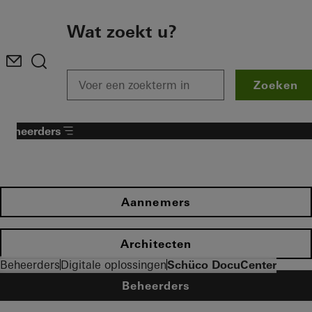
To the main content
Wat zoekt u?
Zoeken
Beheerders
Aannemers
Architecten
Beheerders
Digitale oplossingen
Schüco DocuCenter
Beheerders