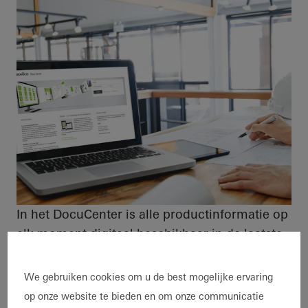
In het DocuCenter is alle productinformatie op
elk moment digitaal beschikbaar in de laatste
versie. Van order- en productiecatalogi,
testrapporten en veiligheidsinformatiebladen
We gebruiken cookies om u de best mogelijke ervaring
tot architecteninformatie, zoals CAD-gegevens
op onze website te bieden en om onze communicatie