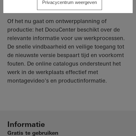
Privacycentrum weergeven
Schüco machines
;
Of het nu gaat om ontwerpplanning of
productie: het DocuCenter beschikt over de
relevante informatie voor uw werkprocessen.
De snelle vindbaarheid en veilige toegang tot
de nieuwste versie bespaart tijd en voorkomt
fouten. De online catalogus ondersteunt het
werk in de werkplaats effectief met
montagevideo's en productinformatie.
Informatie
Gratis te gebruiken