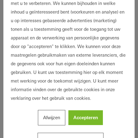
en bestekteksten, instructies, brochures en
met u te verbeteren. We kunnen bijhouden in welke
video's.
inhoud u geïnteresseerd bent (voorkeuren en analyse) en
u op interesses gebaseerde advertenties (marketing)
Daarnaast is het DocuCenter de centrale
tonen als u toestemming geeft voor de toegang tot uw
informatiebron
apparaat en de verwerking van persoonlijke gegevens
voor architecten:
door op "accepteren" te klikken. We kunnen voor deze
maatregelen gebruikmaken van externe leveranciers, die
Schüco aluminium systemen
;
de gegevens ook voor hun eigen doeleinden kunnen
Schüco PVC systemen
;
gebruiken. U kunt uw toestemming hier op elk moment
Schüco opzetconstructies op hout
;
met werking voor de toekomst wijzigen. U kunt meer
Schüco Digitaal
;
informatie vinden over de gebruikte cookies in onze
Duurzaamheid en management
verklaring over het gebruik van cookies.
systemen
.
Afwijzen
Accepteren
En voor gevelfabrikanten: