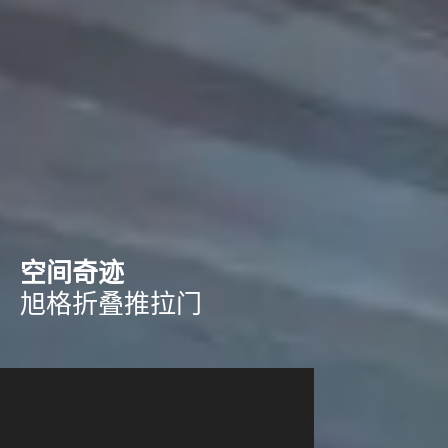
空间奇迹
旭格折叠推拉门