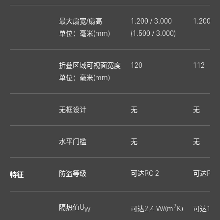
最大扇宽/扇高
1.200 / 3.000
1.200 / 
单位：毫米(mm)
(1.500 / 3.000)
折叠区域可视面宽度
120
112
单位：毫米(mm)
无框设计
无
无
水平门槛
无
无
防盗等级
可达RC 2
可达RC 
特征
2
隔热值U
可达2,4 W/(m
K)
可达1,3 
W