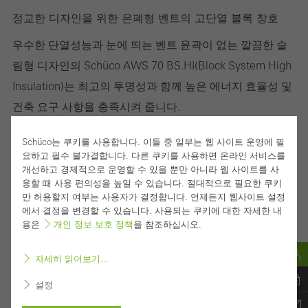
정교한 디자인을 위한 은폐형 벤트의 고단열 블록 창호
우수한 단열성능과 눈에 띄는 벤트 윤곽이 없는 깔끔한 슬
림형 디자인의 Schüco AWS 70 BS.HI(Block System High
Insulation)는 최고의 투명성과 함께 높은 에너지 효율성 및
건축 요구 사항을 충족시켜 줍니다.
알루미늄 블록 시스템 창호는 70 mm 단면 길이를 위한
Schüco는 쿠키를 사용합니다. 이들 중 일부는 웹 사이트 운영에 필
Schüco AWS 모듈식 시스템으로서 기능, 에너지 효율성 및
요하고 필수 불가결합니다. 다른 쿠키를 사용하면 온라인 서비스를
개선하고 경제적으로 운영할 수 있을 뿐만 아니라 웹 사이트를 사
디자인 측면에서 인상적인 기능을 제공합니다.
용할 때 사용 편의성을 높일 수 있습니다. 절대적으로 필요한 쿠키
만 허용할지 여부는 사용자가 결정합니다. 언제든지 웹사이트 설정
고차원적인 시스템 유연성으로 펀치드 윈도우, 수평 띠창
에서 결정을 변경할 수 있습니다. 사용되는 쿠키에 대한 자세한 내
또는 Schüco 파사드 시스템의 삽입 유닛 및 Schüco "플로
용은
개인 정보 보호 정책
을 참조하십시오.
팅 창문"까지 건물 외피의 광범위한 건축학적 요구 사항을
자세히 읽어보기...
충족시켜주는 매력적인 디자인 솔루션입니다.
설정
개폐 방식에는 케이스먼트, 턴/틸트 벤트 및 틸트창과 같은